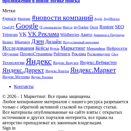
продвижения в новой логике поиска
Метки
#новости компаний
#деньги
#кризис
Apple
AppMetrica
Google
SEO
Rustore
Ozon
myTracker
ChatGPT
IT-специалисты
Mail.ru
VK Реклама
VK
Wildberries
Авито
Telegram
Ашманов и Партнеры
Дзен
Дизайн
Бизнес
ВКонтакте
Искусственный интеллект
Исследования
Маркетинг
Кейсы
Нейросети
Минцифры
Курсы
ПромоСтраницы
Рейтинги
Реклама
Роскомнадзор
Обучение
Сбер
Яндекс
Технологии
Яндекс.Вебмастер
Яндекс.Браузер
Яндекс.Маркет
Яндекс.Директ
Яндекс.Карты
Яндекс.Метрика
Яндекс Реклама
Контакты
© 2026 - 1 Маркетинг. Все права защищены.
Любое копирование материалов с нашего ресурса разрешается
только с обратной активной ссылкой на страницу статьи.
Все материалы опубликованные на сайте взяты с открытых
источников и других порталов интернета, все права на
авторство принадлежат их законным владельцам.
Sign in