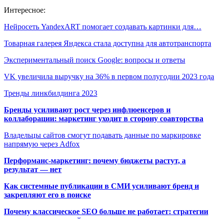
Интересное:
Нейросеть YandexART помогает создавать картинки для…
Товарная галерея Яндекса стала доступна для автотранспорта
Экспериментальный поиск Google: вопросы и ответы
VK увеличила выручку на 36% в первом полугодии 2023 года
Тренды линкбилдинга 2023
Бренды усиливают рост через инфлюенсеров и
коллаборации: маркетинг уходит в сторону соавторства
Владельцы сайтов смогут подавать данные по маркировке
напрямую через Adfox
Перформанс-маркетинг: почему бюджеты растут, а
результат — нет
Как системные публикации в СМИ усиливают бренд и
закрепляют его в поиске
Почему классическое SEO больше не работает: стратегии