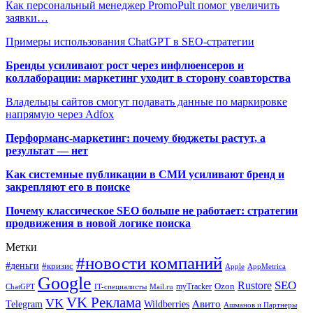
Как персональный менеджер PromoPult помог увеличить
заявки…
Примеры использования ChatGPT в SEO-стратегии
Бренды усиливают рост через инфлюенсеров и
коллаборации: маркетинг уходит в сторону соавторства
Владельцы сайтов смогут подавать данные по маркировке
напрямую через Adfox
Перформанс-маркетинг: почему бюджеты растут, а
результат — нет
Как системные публикации в СМИ усиливают бренд и
закрепляют его в поиске
Почему классическое SEO больше не работает: стратегии
продвижения в новой логике поиска
Метки
#новости компаний
#деньги
#кризис
Apple
AppMetrica
Google
SEO
Rustore
Ozon
myTracker
ChatGPT
IT-специалисты
Mail.ru
VK Реклама
VK
Wildberries
Авито
Telegram
Ашманов и Партнеры