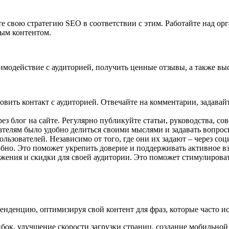
е свою стратегию SEO в соответствии с этим. Работайте над ор
ым контентом.
одействие с аудиторией, получить ценные отзывы, а также выс
овить контакт с аудиторией. Отвечайте на комментарии, задава
ез блог на сайте. Регулярно публикуйте статьи, руководства, с
телям было удобно делиться своими мыслями и задавать вопрос
льзователей. Независимо от того, где они их задают – через со
обно. Это поможет укрепить доверие и поддерживать активное в
ения и скидки для своей аудитории. Это поможет стимулироват
нденцию, оптимизируя свой контент для фраз, которые часто ис
ибок, улучшение скорости загрузки страниц, создание мобильной