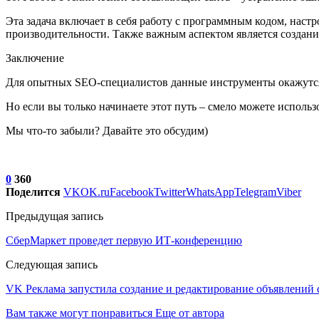
Эта задача включает в себя работу с программным кодом, наст
производительности. Также важным аспектом является создани
Заключение
Для опытных SEO-специалистов данные инструменты окажутс
Но если вы только начинаете этот путь – смело можете использ
Мы что-то забыли? Давайте это обсудим)
0
360
Поделится
VK
OK.ru
Facebook
Twitter
WhatsApp
Telegram
Viber
Предыдущая запись
СберМаркет проведет первую ИТ-конференцию
Следующая запись
VK Реклама запустила создание и редактирование объявлени
Вам также могут понравиться
Еще от автора