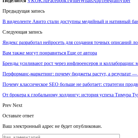
Поделится
VK
OK.ru
Facebook
Twitter
WhatsApp
Telegram
Viber
Предыдущая запись
В видеоленте Авито стали доступны медийный и нативный ба
Следующая запись
Яндекс разработал нейросеть для создания точных описаний л
Вам также могут понравиться
Еще от автора
Бренды усиливают рост через инфлюенсеров и коллаборации: 
Перформанс-маркетинг: почему бюджеты растут, а результат —
Почему классическое SEO больше не работает: стратегии про
От брокера к глобальному холдингу: история успеха Тимура Ту
Prev
Next
Оставьте ответ
Ваш электронный адрес не будет опубликован.