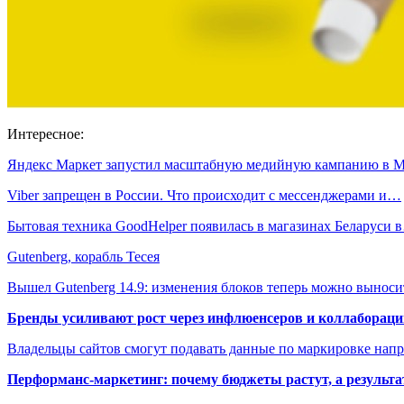
Интересное:
Яндекс Маркет запустил масштабную медийную кампанию в 
Viber запрещен в России. Что происходит с мессенджерами и…
Бытовая техника GoodHelper появилась в магазинах Беларуси 
Gutenberg, корабль Тесея
Вышел Gutenberg 14.9: изменения блоков теперь можно вынос
Бренды усиливают рост через инфлюенсеров и коллаборации
Владельцы сайтов смогут подавать данные по маркировке нап
Перформанс-маркетинг: почему бюджеты растут, а результа