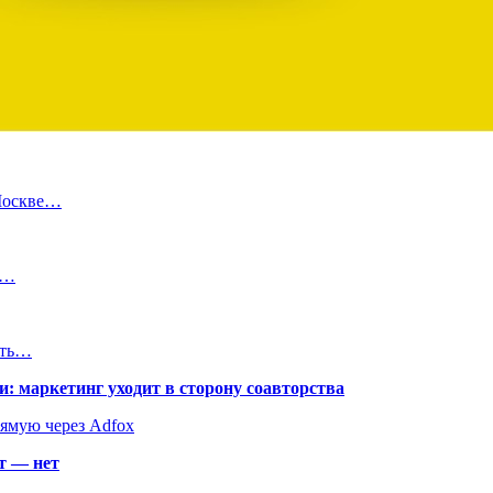
Москве…
в…
ить…
: маркетинг уходит в сторону соавторства
рямую через Adfox
т — нет