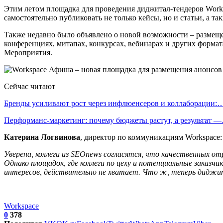
Этим летом площадка для проведения диджитал-тендеров Works
самостоятельно публиковать не только кейсы, но и статьи, а т
Также недавно было объявлено о новой возможности – размещ
конференциях, митапах, конкурсах, вебинарах и других форма
Мероприятия.
Сейчас читают
Бренды усиливают рост через инфлюенсеров и коллаборации:
Перформанс-маркетинг: почему бюджеты растут, а результат 
Катерина Логвинова
, директор по коммуникациям Workspace:
Уверена, коллеги из SEOnews согласятся, что качественных от
Однако площадок, где коллеги по цеху и потенциальные заказч
интересов, действительно не хватает. Что ж, теперь диджит
Workspace
0
378