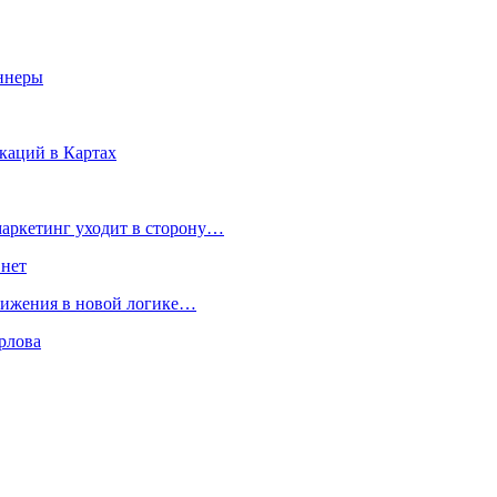
ннеры
окаций в Картах
маркетинг уходит в сторону…
 нет
движения в новой логике…
рлова