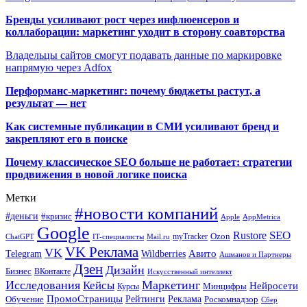
Бренды усиливают рост через инфлюенсеров и
коллаборации: маркетинг уходит в сторону соавторства
Владельцы сайтов смогут подавать данные по маркировке
напрямую через Adfox
Перформанс-маркетинг: почему бюджеты растут, а
результат — нет
Как системные публикации в СМИ усиливают бренд и
закрепляют его в поиске
Почему классическое SEO больше не работает: стратегии
продвижения в новой логике поиска
Метки
#новости компаний
#деньги
#кризис
Apple
AppMetrica
Google
SEO
Rustore
Ozon
myTracker
ChatGPT
IT-специалисты
Mail.ru
VK Реклама
VK
Wildberries
Авито
Telegram
Ашманов и Партнеры
Дзен
Дизайн
Бизнес
ВКонтакте
Искусственный интеллект
Исследования
Маркетинг
Кейсы
Нейросети
Минцифры
Курсы
ПромоСтраницы
Рейтинги
Реклама
Роскомнадзор
Обучение
Сбер