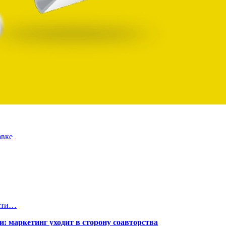
авке
ости…
: маркетинг уходит в сторону соавторства