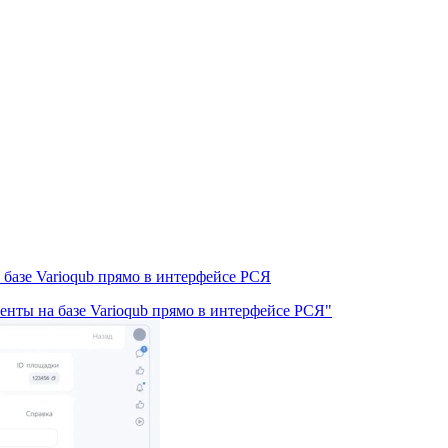
 базе Varioqub прямо в интерфейсе РСЯ
енты на базе Varioqub прямо в интерфейсе РСЯ"