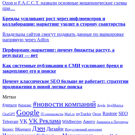
Ozon и F.A.C.C.T. назвали основные мошеннические схемы
при…
Бренды усиливают рост через инфлюенсеров и
коллаборации: маркетинг уходит в сторону соавторства
Владельцы сайтов смогут подавать данные по маркировке
напрямую через Adfox
Перформанс-маркетинг: почему бюджеты растут, а
результат — нет
Как системные публикации в СМИ усиливают бренд и
закрепляют его в поиске
Почему классическое SEO больше не работает: стратегии
продвижения в новой логике поиска
Метки
#новости компаний
#деньги
#кризис
Apple
AppMetrica
Google
SEO
Rustore
Ozon
myTracker
ChatGPT
IT-специалисты
Mail.ru
VK Реклама
VK
Wildberries
Авито
Telegram
Ашманов и Партнеры
Дзен
Дизайн
Бизнес
ВКонтакте
Искусственный интеллект