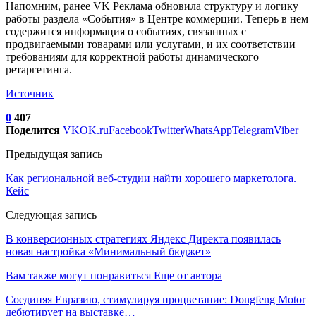
Напомним, ранее VK Реклама обновила структуру и логику
работы раздела «События» в Центре коммерции. Теперь в нем
содержится информация о событиях, связанных с
продвигаемыми товарами или услугами, и их соответствии
требованиям для корректной работы динамического
ретаргетинга.
Источник
0
407
Поделится
VK
OK.ru
Facebook
Twitter
WhatsApp
Telegram
Viber
Предыдущая запись
Как региональной веб-студии найти хорошего маркетолога.
Кейс
Следующая запись
В конверсионных стратегиях Яндекс Директа появилась
новая настройка «Минимальный бюджет»
Вам также могут понравиться
Еще от автора
Соединяя Евразию, стимулируя процветание: Dongfeng Motor
дебютирует на выставке…