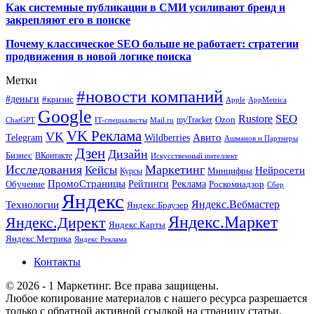
Как системные публикации в СМИ усиливают бренд и
закрепляют его в поиске
Почему классическое SEO больше не работает: стратегии
продвижения в новой логике поиска
Метки
#новости компаний
#деньги
#кризис
Apple
AppMetrica
Google
SEO
Rustore
Ozon
myTracker
ChatGPT
IT-специалисты
Mail.ru
VK Реклама
VK
Wildberries
Авито
Telegram
Ашманов и Партнеры
Дзен
Дизайн
Бизнес
ВКонтакте
Искусственный интеллект
Исследования
Маркетинг
Кейсы
Нейросети
Минцифры
Курсы
ПромоСтраницы
Рейтинги
Реклама
Роскомнадзор
Обучение
Сбер
Яндекс
Технологии
Яндекс.Вебмастер
Яндекс.Браузер
Яндекс.Маркет
Яндекс.Директ
Яндекс.Карты
Яндекс.Метрика
Яндекс Реклама
Контакты
© 2026 - 1 Маркетинг. Все права защищены.
Любое копирование материалов с нашего ресурса разрешается
только с обратной активной ссылкой на страницу статьи.