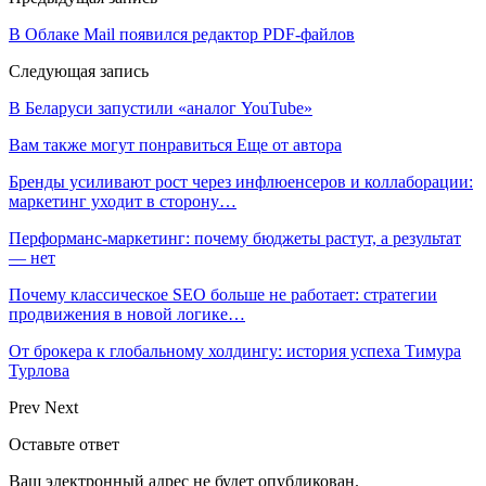
В Облаке Mail появился редактор PDF-файлов
Следующая запись
В Беларуси запустили «аналог YouTube»
Вам также могут понравиться
Еще от автора
Бренды усиливают рост через инфлюенсеров и коллаборации:
маркетинг уходит в сторону…
Перформанс-маркетинг: почему бюджеты растут, а результат
— нет
Почему классическое SEO больше не работает: стратегии
продвижения в новой логике…
От брокера к глобальному холдингу: история успеха Тимура
Турлова
Prev
Next
Оставьте ответ
Ваш электронный адрес не будет опубликован.