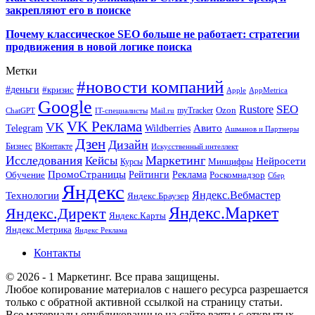
закрепляют его в поиске
Почему классическое SEO больше не работает: стратегии
продвижения в новой логике поиска
Метки
#новости компаний
#деньги
#кризис
Apple
AppMetrica
Google
SEO
Rustore
Ozon
myTracker
ChatGPT
IT-специалисты
Mail.ru
VK Реклама
VK
Wildberries
Авито
Telegram
Ашманов и Партнеры
Дзен
Дизайн
Бизнес
ВКонтакте
Искусственный интеллект
Исследования
Маркетинг
Кейсы
Нейросети
Минцифры
Курсы
ПромоСтраницы
Рейтинги
Реклама
Роскомнадзор
Обучение
Сбер
Яндекс
Технологии
Яндекс.Вебмастер
Яндекс.Браузер
Яндекс.Маркет
Яндекс.Директ
Яндекс.Карты
Яндекс.Метрика
Яндекс Реклама
Контакты
© 2026 - 1 Маркетинг. Все права защищены.
Любое копирование материалов с нашего ресурса разрешается
только с обратной активной ссылкой на страницу статьи.
Все материалы опубликованные на сайте взяты с открытых