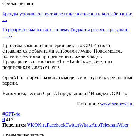
Сейчас читают
Бренды усиливают рост через инфлюенсеров и коллаборации:
…
Перформанс-маркетинг: почему бюджеты растут, а результат
—…
При этом компания подчеркивает, что GPT-4o пока
справляется с обычными запросами лучше. Новая модель
более эффективна при решении сложных задач.
Предварительные версии o1 и o1-mini уже доступны
подписчикам ChatGPT Plus.
OpenAI планирует развивать модель и выпустить улучшенные
версии.
Напомним, весной OpenAI представила ИИ-модель GPT-4o.
Источник:
www.seonews.ru
#GPT-4o
0
417
Поделится
VK
OK.ru
Facebook
Twitter
WhatsApp
Telegram
Viber
Предыдущая запись