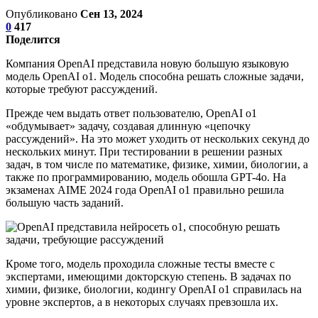
Опубликовано
Сен 13, 2024
0
417
Поделится
Компания OpenAI представила новую большую языковую
модель OpenAI o1. Модель способна решать сложные задачи,
которые требуют рассуждений.
Прежде чем выдать ответ пользователю, OpenAI o1
«обдумывает» задачу, создавая длинную «цепочку
рассуждений». На это может уходить от нескольких секунд до
нескольких минут. При тестировании в решении разных
задач, в том числе по математике, физике, химии, биологии, а
также по программированию, модель обошла GPT-4o. На
экзаменах AIME 2024 года OpenAI o1 правильно решила
большую часть заданий.
Кроме того, модель проходила сложные тесты вместе с
экспертами, имеющими докторскую степень. В задачах по
химии, физике, биологии, кодингу OpenAI o1 справилась на
уровне экспертов, а в некоторых случаях превзошла их.