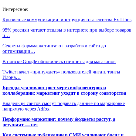
Интересное:
Кризисные коммуникации: инструкция от агентства Ex Libris
95% россиян читают отзывы в интернете при выборе товаров
и…
Секреты фарммаркетинга: от разработки сайта до
оптимизации…
В поиске Google обновились сниппеты для магазинов
Twitter начал «принуждать» пользователей читать твиты
Илона…
Бренды усиливают рост через инфлюенсеров и
коллаборации: маркетинг уходит в сторону соавторства
Владельцы сайтов смогут подавать данные по маркировке
напрямую через Adfox
Перформанс-маркетинг: почему бюджеты растут, а
результат — нет
Как системные публикации в СМИ усиливают бренд и