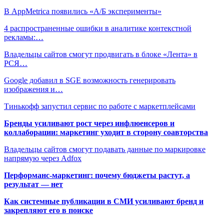
В AppMetrica появились «А/Б эксперименты»
4 распространенные ошибки в аналитике контекстной
рекламы:…
Владельцы сайтов смогут продвигать в блоке «Лента» в
РСЯ…
Google добавил в SGE возможность генерировать
изображения и…
Тинькофф запустил сервис по работе с маркетплейсами
Бренды усиливают рост через инфлюенсеров и
коллаборации: маркетинг уходит в сторону соавторства
Владельцы сайтов смогут подавать данные по маркировке
напрямую через Adfox
Перформанс-маркетинг: почему бюджеты растут, а
результат — нет
Как системные публикации в СМИ усиливают бренд и
закрепляют его в поиске