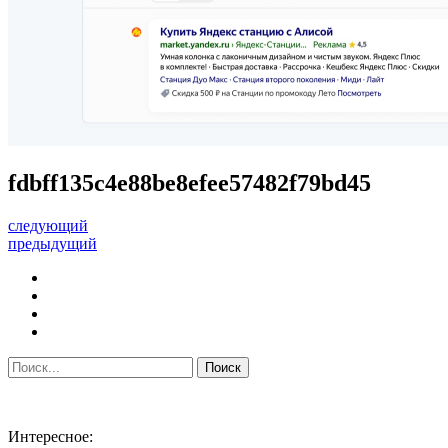
fdbff135c4e88be8efee57482f79bd45
следующий
предыдущий
Интересное: