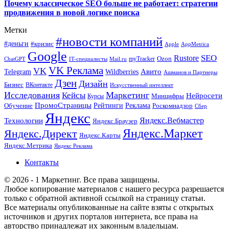
Почему классическое SEO больше не работает: стратегии
продвижения в новой логике поиска
Метки
#новости компаний
#деньги
#кризис
Apple
AppMetrica
Google
SEO
Rustore
Ozon
myTracker
ChatGPT
IT-специалисты
Mail.ru
VK Реклама
VK
Wildberries
Авито
Telegram
Ашманов и Партнеры
Дзен
Дизайн
Бизнес
ВКонтакте
Искусственный интеллект
Исследования
Маркетинг
Кейсы
Нейросети
Минцифры
Курсы
ПромоСтраницы
Рейтинги
Реклама
Роскомнадзор
Обучение
Сбер
Яндекс
Технологии
Яндекс.Вебмастер
Яндекс.Браузер
Яндекс.Маркет
Яндекс.Директ
Яндекс.Карты
Яндекс.Метрика
Яндекс Реклама
Контакты
© 2026 - 1 Маркетинг. Все права защищены.
Любое копирование материалов с нашего ресурса разрешается
только с обратной активной ссылкой на страницу статьи.
Все материалы опубликованные на сайте взяты с открытых
источников и других порталов интернета, все права на
авторство принадлежат их законным владельцам.