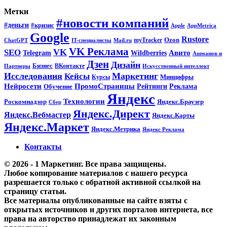
Метки
#новости компаний
#деньги
#кризис
Apple
AppMetrica
Google
Rustore
Ozon
myTracker
ChatGPT
IT-специалисты
Mail.ru
VK Реклама
VK
SEO
Wildberries
Авито
Telegram
Ашманов и
Дзен
Дизайн
Бизнес
ВКонтакте
Партнеры
Искусственный интеллект
Исследования
Маркетинг
Кейсы
Минцифры
Курсы
ПромоСтраницы
Нейросети
Рейтинги
Реклама
Обучение
Яндекс
Технологии
Роскомнадзор
Яндекс.Браузер
Сбер
Яндекс.Директ
Яндекс.Вебмастер
Яндекс.Карты
Яндекс.Маркет
Яндекс.Метрика
Яндекс Реклама
Контакты
© 2026 - 1 Маркетинг. Все права защищены.
Любое копирование материалов с нашего ресурса
разрешается только с обратной активной ссылкой на
страницу статьи.
Все материалы опубликованные на сайте взяты с
открытых источников и других порталов интернета, все
права на авторство принадлежат их законным