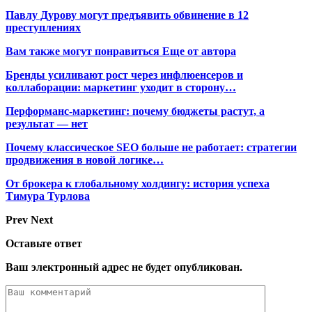
Павлу Дурову могут предъявить обвинение в 12
преступлениях
Вам также могут понравиться
Еще от автора
Бренды усиливают рост через инфлюенсеров и
коллаборации: маркетинг уходит в сторону…
Перформанс-маркетинг: почему бюджеты растут, а
результат — нет
Почему классическое SEO больше не работает: стратегии
продвижения в новой логике…
От брокера к глобальному холдингу: история успеха
Тимура Турлова
Prev
Next
Оставьте ответ
Ваш электронный адрес не будет опубликован.