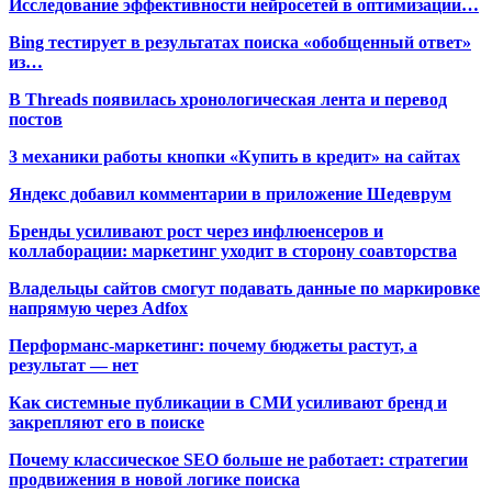
Исследование эффективности нейросетей в оптимизации…
Bing тестирует в результатах поиска «обобщенный ответ»
из…
В Threads появилась хронологическая лента и перевод
постов
3 механики работы кнопки «Купить в кредит» на сайтах
Яндекс добавил комментарии в приложение Шедеврум
Бренды усиливают рост через инфлюенсеров и
коллаборации: маркетинг уходит в сторону соавторства
Владельцы сайтов смогут подавать данные по маркировке
напрямую через Adfox
Перформанс-маркетинг: почему бюджеты растут, а
результат — нет
Как системные публикации в СМИ усиливают бренд и
закрепляют его в поиске
Почему классическое SEO больше не работает: стратегии
продвижения в новой логике поиска