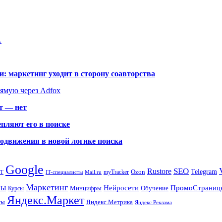
…
: маркетинг уходит в сторону соавторства
рямую через Adfox
т — нет
пляют его в поиске
родвижения в новой логике поиска
Google
SEO
Rustore
Ozon
Telegram
myTracker
PT
IT-специалисты
Mail.ru
Маркетинг
сы
ПромоСтраниц
Нейросети
Минцифры
Обучение
Курсы
Яндекс.Маркет
Яндекс.Метрика
ты
Яндекс Реклама