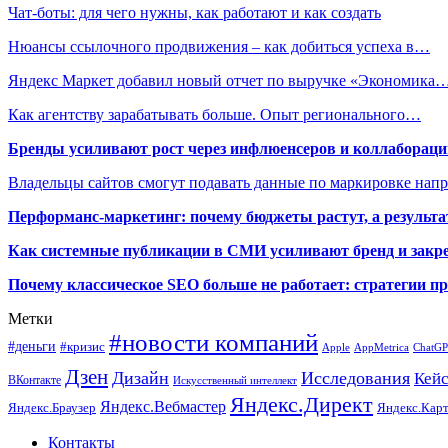
Чат-боты: для чего нужны, как работают и как создать
Нюансы ссылочного продвижения – как добиться успеха в…
Яндекс Маркет добавил новый отчет по выручке «Экономика
Как агентству зарабатывать больше. Опыт регионального…
Бренды усиливают рост через инфлюенсеров и коллаборации
Владельцы сайтов смогут подавать данные по маркировке нап
Перформанс-маркетинг: почему бюджеты растут, а результа
Как системные публикации в СМИ усиливают бренд и закре
Почему классическое SEO больше не работает: стратегии п
Метки
#новости компаний
#деньги
#кризис
Apple
AppMetrica
ChatG
Дзен
Дизайн
Исследования
Кей
ВКонтакте
Искусственный интеллект
Яндекс.Директ
Яндекс.Вебмастер
Яндекс.Браузер
Яндекс.Кар
Контакты