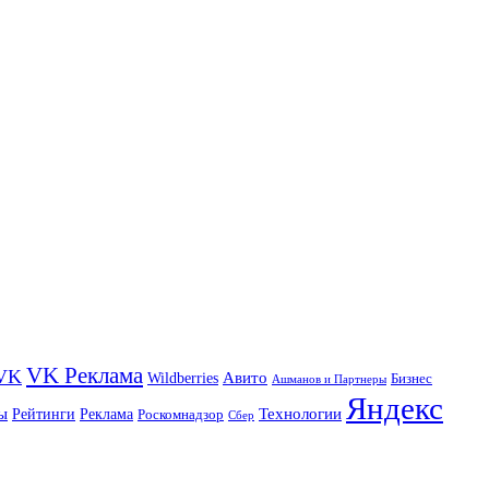
VK Реклама
VK
Wildberries
Авито
Бизнес
Ашманов и Партнеры
Яндекс
ы
Технологии
Рейтинги
Реклама
Роскомнадзор
Сбер