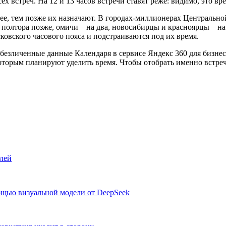
х встреч. На 12 и 13 часов встречи ставят реже: видимо, это вре
ее, тем позже их назначают. В городах-миллионерах Центрально
олтора позже, омичи – на два, новосибирцы и красноярцы – на д
ковского часового пояса и подстраиваются под их время.
обезличенные данные Календаря в сервисе Яндекс 360 для бизне
 которым планируют уделить время. Чтобы отобрать именно встре
елей
ощью визуальной модели от DeepSeek