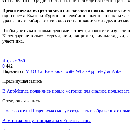
эти варианты в средней организации приходится почти треть все
Время начала встреч зависит от часового пояса:
чем восточн
одно время. Екатеринбуржцы и челябинцы начинают их на час–п
уральских и сибирских городов созваниваются с людьми из мос
Чтобы учитывать только деловые встречи, аналитики изучали 
Календаре не только встречи, но и, например, личные задачи,
участника.
Яндекс 360
0
442
Поделится
VK
OK.ru
Facebook
Twitter
WhatsApp
Telegram
Viber
Предыдущая запись
В AppMetrica появились новые метрики для анализа пользоват
Следующая запись
Пользователи Шедеврума смогут создавать изображения с пом
Вам также могут понравиться
Еще от автора