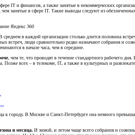
фере IT и финансов, а также занятые в некоммерческих организа
 чем занятые в сфере IT. Такие выводы следуют из обезличенны
В среднем в каждой организации столько длится половина встре
ых встреч, люди сравнительно редко назначают собрания и созво
ачинаются в начале часа, чем в середине.
роче
, чем те, что проводят в течение стандартного рабочего дня
. Позже всех – в телекоме, IT, а также в культурных и развлека
…
—…
да к городу. В Москве и Санкт-Петербурге она немного превышае
езона и месяца.
И зимой, и летом чаще всего собрания и созвоны 