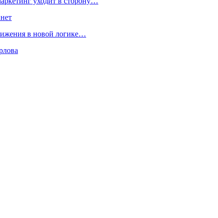
маркетинг уходит в сторону…
 нет
движения в новой логике…
рлова