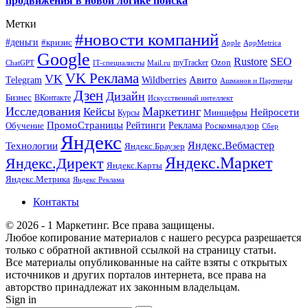
продвижения в новой логике поиска
Метки
#новости компаний
#деньги
#кризис
Apple
AppMetrica
Google
SEO
Rustore
Ozon
myTracker
ChatGPT
IT-специалисты
Mail.ru
VK Реклама
VK
Wildberries
Авито
Telegram
Ашманов и Партнеры
Дзен
Дизайн
Бизнес
ВКонтакте
Искусственный интеллект
Исследования
Маркетинг
Кейсы
Нейросети
Минцифры
Курсы
ПромоСтраницы
Рейтинги
Реклама
Роскомнадзор
Обучение
Сбер
Яндекс
Технологии
Яндекс.Вебмастер
Яндекс.Браузер
Яндекс.Маркет
Яндекс.Директ
Яндекс.Карты
Яндекс.Метрика
Яндекс Реклама
Контакты
© 2026 - 1 Маркетинг. Все права защищены.
Любое копирование материалов с нашего ресурса разрешается
только с обратной активной ссылкой на страницу статьи.
Все материалы опубликованные на сайте взяты с открытых
источников и других порталов интернета, все права на
авторство принадлежат их законным владельцам.
Sign in