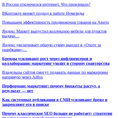
В России отключился интернет. Что произошло?
ВКонтакте меняет подход к работе Немезиды
Повышаем эффективность продвижения товаров на Авито
Яндекс Маркет выпустил коллекцию мебели для пунктов
выдачи…
Яндекс увеличивает общую сумму выплат в «Охоте за
ошибками»…
Бренды усиливают рост через инфлюенсеров и
коллаборации: маркетинг уходит в сторону соавторства
Владельцы сайтов смогут подавать данные по маркировке
напрямую через Adfox
Перформанс-маркетинг: почему бюджеты растут, а
результат — нет
Как системные публикации в СМИ усиливают бренд и
закрепляют его в поиске
Почему классическое SEO больше не работает: стратегии