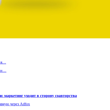
ния…
а и…
: маркетинг уходит в сторону соавторства
рямую через Adfox