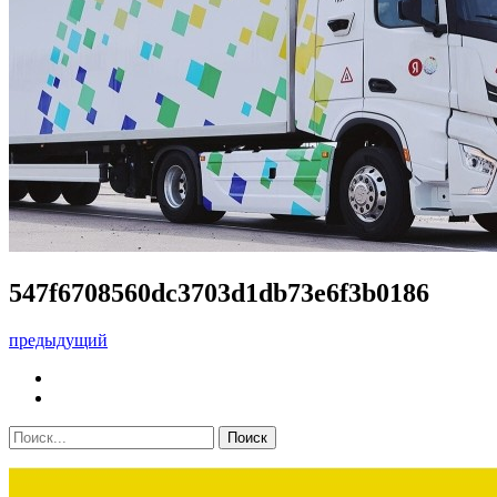
547f6708560dc3703d1db73e6f3b0186
предыдущий