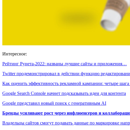
Интересное:
Рейтинг Рунета-2022: названы лучшие сайты и приложения…
Twitter продемонстрировал в действии функцию редактирова
Как оценить эффективность рекламной кампании: четыре шаг
Google Search Console начнет подсказывать идеи для контента
Google представил новый поиск с генеративным AI
Бренды усиливают рост через инфлюенсеров и коллаборации
Владельцы сайтов смогут подавать данные по маркировке нап