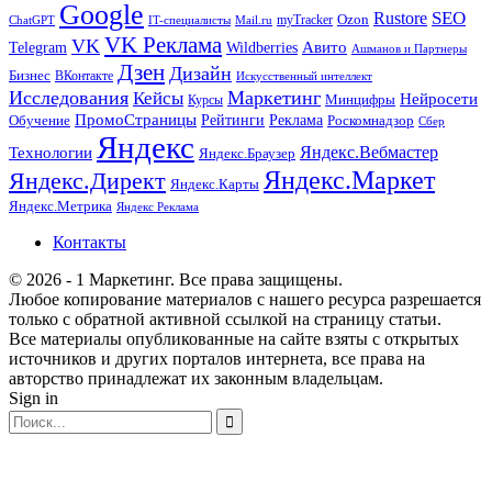
Google
SEO
Rustore
Ozon
myTracker
ChatGPT
IT-специалисты
Mail.ru
VK Реклама
VK
Wildberries
Авито
Telegram
Ашманов и Партнеры
Дзен
Дизайн
Бизнес
ВКонтакте
Искусственный интеллект
Исследования
Маркетинг
Кейсы
Нейросети
Минцифры
Курсы
ПромоСтраницы
Рейтинги
Реклама
Роскомнадзор
Обучение
Сбер
Яндекс
Технологии
Яндекс.Вебмастер
Яндекс.Браузер
Яндекс.Маркет
Яндекс.Директ
Яндекс.Карты
Яндекс.Метрика
Яндекс Реклама
Контакты
© 2026 - 1 Маркетинг. Все права защищены.
Любое копирование материалов с нашего ресурса разрешается
только с обратной активной ссылкой на страницу статьи.
Все материалы опубликованные на сайте взяты с открытых
источников и других порталов интернета, все права на
авторство принадлежат их законным владельцам.
Sign in