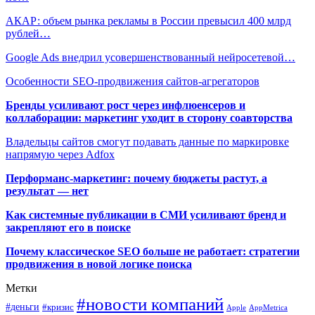
АКАР: объем рынка рекламы в России превысил 400 млрд
рублей…
Google Ads внедрил усовершенствованный нейросетевой…
Особенности SEO-продвижения сайтов-агрегаторов
Бренды усиливают рост через инфлюенсеров и
коллаборации: маркетинг уходит в сторону соавторства
Владельцы сайтов смогут подавать данные по маркировке
напрямую через Adfox
Перформанс-маркетинг: почему бюджеты растут, а
результат — нет
Как системные публикации в СМИ усиливают бренд и
закрепляют его в поиске
Почему классическое SEO больше не работает: стратегии
продвижения в новой логике поиска
Метки
#новости компаний
#деньги
#кризис
Apple
AppMetrica