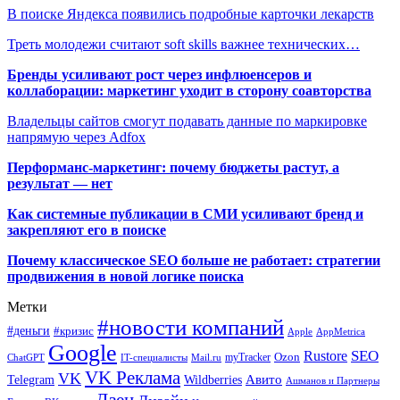
В поиске Яндекса появились подробные карточки лекарств
Треть молодежи считают soft skills важнее технических…
Бренды усиливают рост через инфлюенсеров и
коллаборации: маркетинг уходит в сторону соавторства
Владельцы сайтов смогут подавать данные по маркировке
напрямую через Adfox
Перформанс-маркетинг: почему бюджеты растут, а
результат — нет
Как системные публикации в СМИ усиливают бренд и
закрепляют его в поиске
Почему классическое SEO больше не работает: стратегии
продвижения в новой логике поиска
Метки
#новости компаний
#деньги
#кризис
Apple
AppMetrica
Google
SEO
Rustore
Ozon
myTracker
ChatGPT
IT-специалисты
Mail.ru
VK Реклама
VK
Wildberries
Авито
Telegram
Ашманов и Партнеры
Дзен