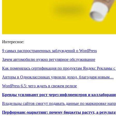
Интересное:
9 самых распространенных заблуждений о WordPress
Зачем автомобилю нужно регулярное обслуживание
Как поменялась сертификация по продуктам Яндекс Рекламы 
Авторы в Одноклассниках удвоили доход, благодаря новым…
WordPress 6.5: чего ждать в свежем релизе
Бренды усиливают рост через инфлюенсеров и коллаборации
Владельцы сайтов смогут подавать данные по маркировке нап
Перформанс-маркетинг: почему бюджеты растут, а результа