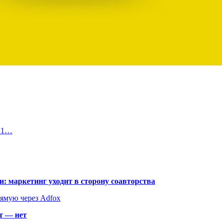
с 1…
: маркетинг уходит в сторону соавторства
рямую через Adfox
т — нет