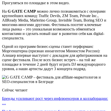
Прогуляться по площадке в этом видео.
На
G GATE CAMP
можно лично познакомиться с оунерами
крупнейших команд: Traffic Devils, ZM Team, Private Inc.,
AllReady Media, Marlerino Group, Invisible Team, Boring SEO и
многими-многими другими. Фестиваль посетят ключевые
лица рынка – это уникальная возможность обменяться
контактами и сделать новый шаг в развитии себя как digital-
специалиста.
Одной из программ бизнес-сцены станет перформанс
Моргенштерна (признан иноагентом Минюстом России):
Алишер впервые выступит с докладом для арбитражников на
сцене фестиваля. После всех бизнес встреч – на той же
площадке в течение 2 дней будут играть DJ международного
уровня, а наши артисты дадут 3 концерта подряд.
Сейчас читают
Бренды усиливают рост через инфлюенсеров и коллаборации:
…