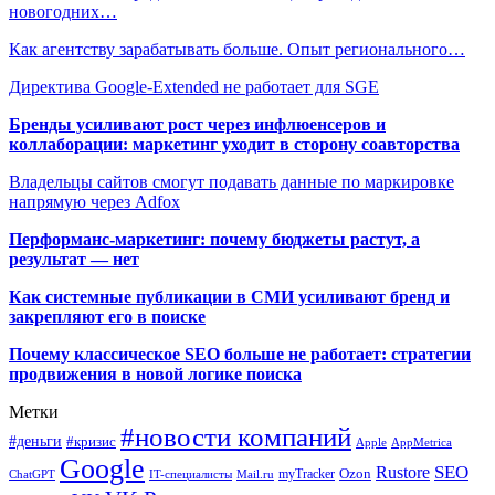
новогодних…
Как агентству зарабатывать больше. Опыт регионального…
Директива Google-Extended не работает для SGЕ
Бренды усиливают рост через инфлюенсеров и
коллаборации: маркетинг уходит в сторону соавторства
Владельцы сайтов смогут подавать данные по маркировке
напрямую через Adfox
Перформанс-маркетинг: почему бюджеты растут, а
результат — нет
Как системные публикации в СМИ усиливают бренд и
закрепляют его в поиске
Почему классическое SEO больше не работает: стратегии
продвижения в новой логике поиска
Метки
#новости компаний
#деньги
#кризис
Apple
AppMetrica
Google
SEO
Rustore
Ozon
myTracker
ChatGPT
IT-специалисты
Mail.ru