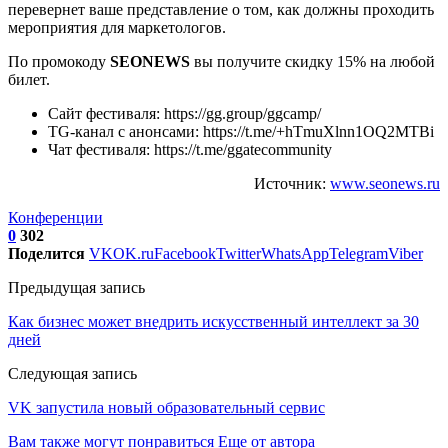
перевернет ваше представление о том, как должны проходить
мероприятия для маркетологов.
По промокоду
SEONEWS
вы получите скидку 15% на любой
билет.
Сайт фестиваля: https://gg.group/ggcamp/
TG-канал с анонсами: https://t.me/+hTmuXlnn1OQ2MTBi
Чат фестиваля: https://t.me/ggatecommunity
Источник:
www.seonews.ru
Конференции
0
302
Поделится
VK
OK.ru
Facebook
Twitter
WhatsApp
Telegram
Viber
Предыдущая запись
Как бизнес может внедрить искусственный интеллект за 30
дней
Следующая запись
VK запустила новый образовательный сервис
Вам также могут понравиться
Еще от автора