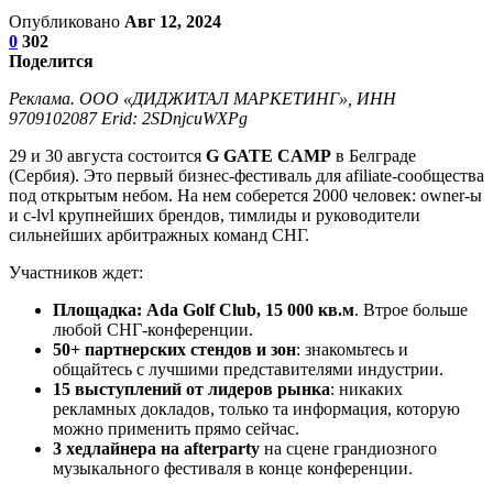
Опубликовано
Авг 12, 2024
0
302
Поделится
Реклама. ООО «ДИДЖИТАЛ МАРКЕТИНГ», ИНН
9709102087
Erid: 2SDnjcuWXPg
29 и 30 августа состоится
G GATE CAMP
в Белграде
(Сербия). Это первый бизнес-фестиваль для afiliate-сообщества
под открытым небом. На нем соберется 2000 человек: owner-ы
и c-lvl крупнейших брендов, тимлиды и руководители
сильнейших арбитражных команд СНГ.
Участников ждет:
Площадка: Ada Golf Club, 15 000 кв.м
. Втрое больше
любой СНГ-конференции.
50+ партнерских стендов и зон
: знакомьтесь и
общайтесь с лучшими представителями индустрии.
15 выступлений от лидеров рынка
: никаких
рекламных докладов, только та информация, которую
можно применить прямо сейчас.
3 хедлайнера на afterparty
на сцене грандиозного
музыкального фестиваля в конце конференции.