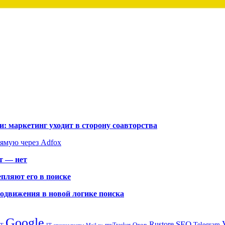
: маркетинг уходит в сторону соавторства
рямую через Adfox
т — нет
пляют его в поиске
родвижения в новой логике поиска
Google
SEO
Rustore
Ozon
Telegram