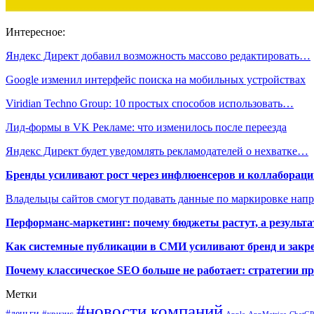
Интересное:
Яндекс Директ добавил возможность массово редактировать…
Google изменил интерфейс поиска на мобильных устройствах
Viridian Techno Group: 10 простых способов использовать…
Лид-формы в VK Рекламе: что изменилось после переезда
Яндекс Директ будет уведомлять рекламодателей о нехватке…
Бренды усиливают рост через инфлюенсеров и коллаборации
Владельцы сайтов смогут подавать данные по маркировке нап
Перформанс-маркетинг: почему бюджеты растут, а результа
Как системные публикации в СМИ усиливают бренд и закре
Почему классическое SEO больше не работает: стратегии п
Метки
#новости компаний
#деньги