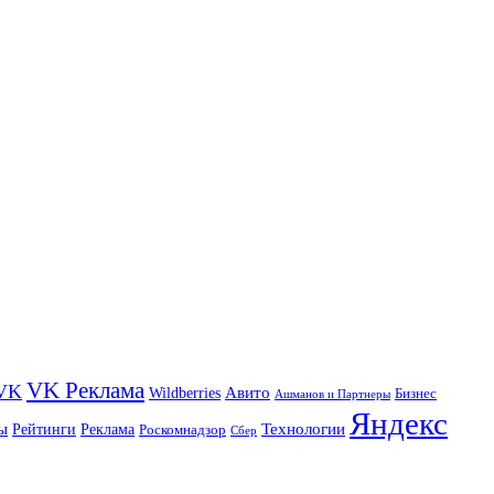
VK Реклама
VK
Wildberries
Авито
Бизнес
Ашманов и Партнеры
Яндекс
ы
Технологии
Рейтинги
Реклама
Роскомнадзор
Сбер