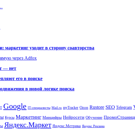
ц…
u
: маркетинг уходит в сторону соавторства
рямую через Adfox
т — нет
пляют его в поиске
родвижения в новой логике поиска
Google
SEO
Rustore
Ozon
Telegram
myTracker
PT
IT-специалисты
Mail.ru
Маркетинг
сы
ПромоСтраниц
Нейросети
Минцифры
Обучение
Курсы
Яндекс.Маркет
Яндекс.Метрика
ты
Яндекс Реклама