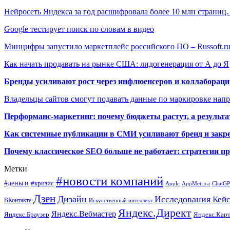
Нейросеть Яндекса за год расшифровала более 10 млн страни
Google тестирует поиск по словам в видео
Минцифры запустило маркетплейс российского ПО – Russoft.r
Как начать продавать на рынке США: лидогенерация от А до Я
Бренды усиливают рост через инфлюенсеров и коллаборации
Владельцы сайтов смогут подавать данные по маркировке нап
Перформанс-маркетинг: почему бюджеты растут, а результа
Как системные публикации в СМИ усиливают бренд и закре
Почему классическое SEO больше не работает: стратегии п
Метки
#новости компаний
#деньги
#кризис
Apple
AppMetrica
ChatG
Дзен
Дизайн
Исследования
Кей
ВКонтакте
Искусственный интеллект
Яндекс.Директ
Яндекс.Вебмастер
Яндекс.Браузер
Яндекс.Кар