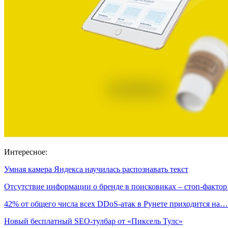
Интересное:
Умная камера Яндекса научилась распознавать текст
Отсутствие информации о бренде в поисковиках – стоп-факто
42% от общего числа всех DDoS-атак в Рунете приходится на…
Новый бесплатный SEO-тулбар от «Пиксель Тулс»