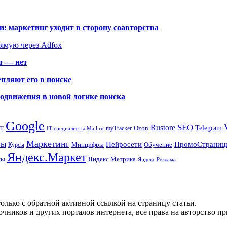
: маркетинг уходит в сторону соавторства
рямую через Adfox
т — нет
пляют его в поиске
родвижения в новой логике поиска
Google
SEO
Rustore
Ozon
Telegram
myTracker
PT
IT-специалисты
Mail.ru
Маркетинг
сы
ПромоСтраниц
Нейросети
Минцифры
Обучение
Курсы
Яндекс.Маркет
Яндекс.Метрика
ты
Яндекс Реклама
олько с обратной активной ссылкой на страницу статьи.
чников и других порталов интернета, все права на авторство п