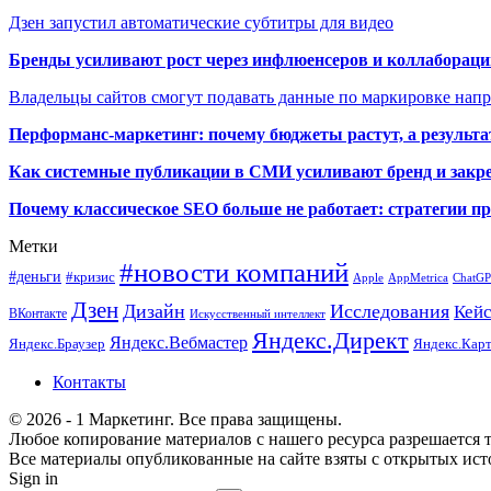
Дзен запустил автоматические субтитры для видео
Бренды усиливают рост через инфлюенсеров и коллаборации
Владельцы сайтов смогут подавать данные по маркировке нап
Перформанс-маркетинг: почему бюджеты растут, а результа
Как системные публикации в СМИ усиливают бренд и закре
Почему классическое SEO больше не работает: стратегии п
Метки
#новости компаний
#деньги
#кризис
Apple
AppMetrica
ChatG
Дзен
Дизайн
Исследования
Кей
ВКонтакте
Искусственный интеллект
Яндекс.Директ
Яндекс.Вебмастер
Яндекс.Браузер
Яндекс.Кар
Контакты
© 2026 - 1 Маркетинг. Все права защищены.
Любое копирование материалов с нашего ресурса разрешается т
Все материалы опубликованные на сайте взяты с открытых исто
Sign in