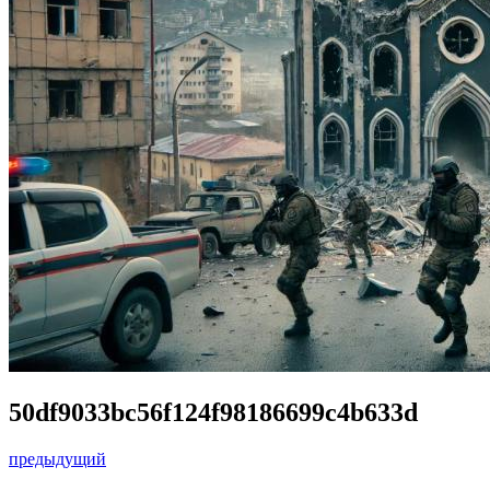
50df9033bc56f124f98186699c4b633d
предыдущий