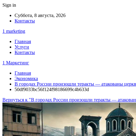
Sign in
Суббота, 8 августа, 2026
Контакты
1 marketing
Главная
Услуги
Контакты
1 Маркетинг
Главная
Экономика
В городах России произошли теракты — атакованы церкв
50df9033bc56f124f98186699c4b633d
Вернуться к "В городах России произошли теракты — атакован