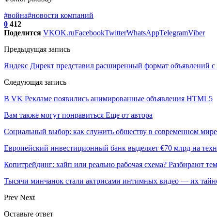
#война
#новости компаний
0
412
Поделится
VK
OK.ru
Facebook
Twitter
WhatsApp
Telegram
Viber
Предыдущая запись
Яндекс Директ представил расширенный формат объявлений с
Следующая запись
В VK Рекламе появились анимированные объявления HTML5
Вам также могут понравиться
Еще от автора
Социальный выбор: как служить обществу в современном мире
Европейский инвестиционный банк выделяет €70 млрд на техн
Копитрейдинг: хайп или реально рабочая схема? Разбирают те
Тысячи минчанок стали актрисами интимных видео — их тай
Prev
Next
Оставьте ответ