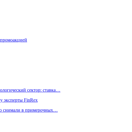
 промоакцией
ологический сектор: ставка…
му эксперты FinRex
но снимали в примерочных…