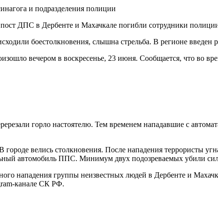
 и пост ДПС в Дербенте и Махачкале погибли сотрудники полици
оисходили боестолкновения, слышна стрельба. В регионе введен
изошло вечером в воскресенье, 23 июня. Сообщается, что во вр
еререзали горло настоятелю. Тем временем нападавшие с автома
В городе велись столкновения. После нападения террористы угн
льный автомобиль ППС. Минимум двух подозреваемых убили си
ого нападения группы неизвестных людей в Дербенте и Махачка
gram-канале СК РФ.