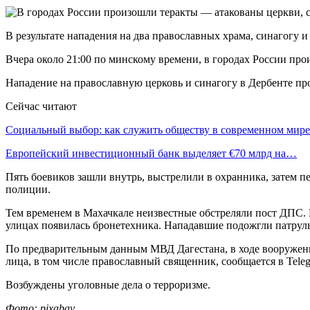
В результате нападения на два православных храма, синагогу
Вчера около 21:00 по минскому времени, в городах России пр
Нападение на православную церковь и синагогу в Дербенте про
Сейчас читают
Социальный выбор: как служить обществу в современном мире
Европейский инвестиционный банк выделяет €70 млрд на…
Пять боевиков зашли внутрь, выстрелили в охранника, затем п
полиции.
Тем временем в Махачкале неизвестные обстреляли пост ДПС. 
улицах появилась бронетехника. Нападавшие подожгли патру
По предварительным данным МВД Дагестана, в ходе вооруженн
лица, в том числе православный священник, сообщается в Tele
Возбуждены уголовные дела о терроризме.
Фото: pixabay