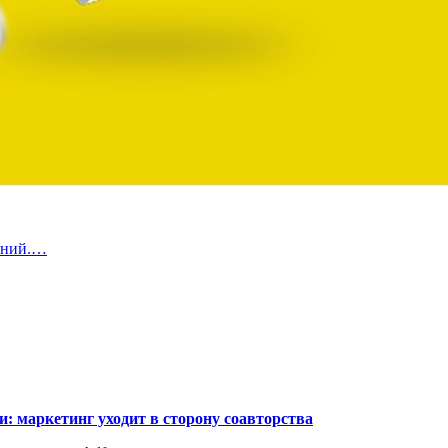
ений.…
: маркетинг уходит в сторону соавторства