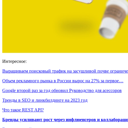
Интересное:
Выращиваем поисковый трафик на засушливой почве огранич
Объем рекламного рынка в России вырос на 27% за первое…
Google второй раз за год обновил Руководство для асессоров
Тренды в SEO и линкбилдинге на 2023 год
Что такое REST API?
Бренды усиливают рост через инфлюенсеров и коллаборации