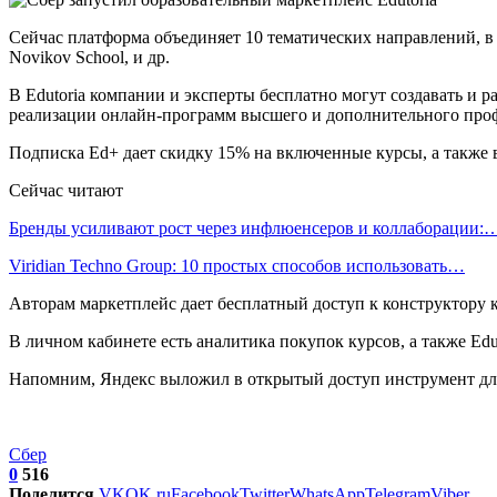
Сейчас платформа объединяет 10 тематических направлений, в 
Novikov School, и др.
В Edutoria компании и эксперты бесплатно могут создавать и р
реализации онлайн-программ высшего и дополнительного проф
Подписка Ed+ дает скидку 15% на включенные курсы, а также 
Сейчас читают
Бренды усиливают рост через инфлюенсеров и коллаборации:
Viridian Techno Group: 10 простых способов использовать…
Авторам маркетплейс дает бесплатный доступ к конструктору 
В личном кабинете есть аналитика покупок курсов, а также Ed
Напомним, Яндекс выложил в открытый доступ инструмент дл
Сбер
0
516
Поделится
VK
OK.ru
Facebook
Twitter
WhatsApp
Telegram
Viber