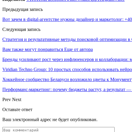
Предыдущая запись
Вот зачем в digital-агентстве нужны дизайнер и маркетолог: +4
Следующая запись
Стратегия и результативные методы поисковой оптимизации в 
Вам также могут понравиться
Еще от автора
Бренды усиливают рост через инфлюенсеров и коллаборации: 
Viridian Techno Group: 10 простых способов использовать ней
Хоккейное сообщество Беларуси возложило цветы к Монумен
Перформанс-маркетинг: почему бюджеты растут, а результат —
Prev
Next
Оставьте ответ
Ваш электронный адрес не будет опубликован.