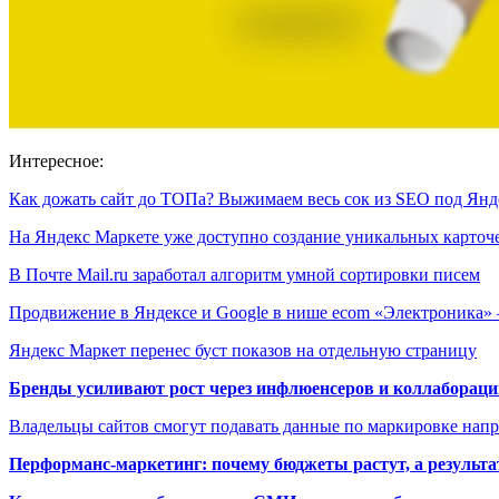
Интересное:
Как дожать сайт до ТОПа? Выжимаем весь сок из SEO под Ян
На Яндекс Маркете уже доступно создание уникальных карто
В Почте Mail.ru заработал алгоритм умной сортировки писем
Продвижение в Яндексе и Google в нише ecom «Электроника»
Яндекс Маркет перенес буст показов на отдельную страницу
Бренды усиливают рост через инфлюенсеров и коллаборации
Владельцы сайтов смогут подавать данные по маркировке нап
Перформанс-маркетинг: почему бюджеты растут, а результа