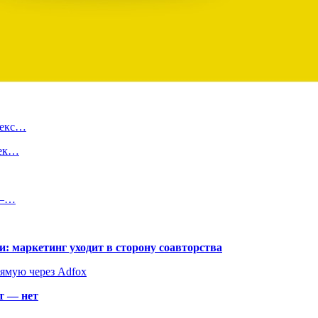
декс…
чек…
 –…
: маркетинг уходит в сторону соавторства
рямую через Adfox
т — нет