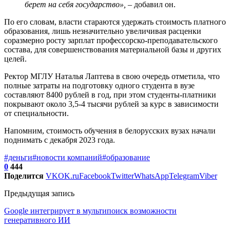
берет на себя государство»,
– добавил он.
По его словам, власти стараются удержать стоимость платного
образования, лишь незначительно увеличивая расценки
соразмерно росту зарплат профессорско-преподавательского
состава, для совершенствования материальной базы и других
целей.
Ректор МГЛУ Наталья Лаптева в свою очередь отметила, что
полные затраты на подготовку одного студента в вузе
составляют 8400 рублей в год, при этом студенты-платники
покрывают около 3,5-4 тысячи рублей за курс в зависимости
от специальности.
Напомним, стоимость обучения в белорусских вузах начали
поднимать с декабря 2023 года.
#деньги
#новости компаний
#образование
0
444
Поделится
VK
OK.ru
Facebook
Twitter
WhatsApp
Telegram
Viber
Предыдущая запись
Google интегрирует в мультипоиск возможности
генеративного ИИ