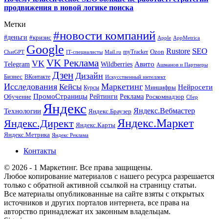
продвижения в новой логике поиска
Метки
#новости компаний
#деньги
#кризис
Apple
AppMetrica
Google
SEO
Rustore
Ozon
myTracker
ChatGPT
IT-специалисты
Mail.ru
VK Реклама
VK
Wildberries
Авито
Telegram
Ашманов и Партнеры
Дзен
Дизайн
Бизнес
ВКонтакте
Искусственный интеллект
Исследования
Маркетинг
Кейсы
Нейросети
Минцифры
Курсы
ПромоСтраницы
Рейтинги
Реклама
Роскомнадзор
Обучение
Сбер
Яндекс
Технологии
Яндекс.Вебмастер
Яндекс.Браузер
Яндекс.Маркет
Яндекс.Директ
Яндекс.Карты
Яндекс.Метрика
Яндекс Реклама
Контакты
© 2026 - 1 Маркетинг. Все права защищены.
Любое копирование материалов с нашего ресурса разрешается
только с обратной активной ссылкой на страницу статьи.
Все материалы опубликованные на сайте взяты с открытых
источников и других порталов интернета, все права на
авторство принадлежат их законным владельцам.