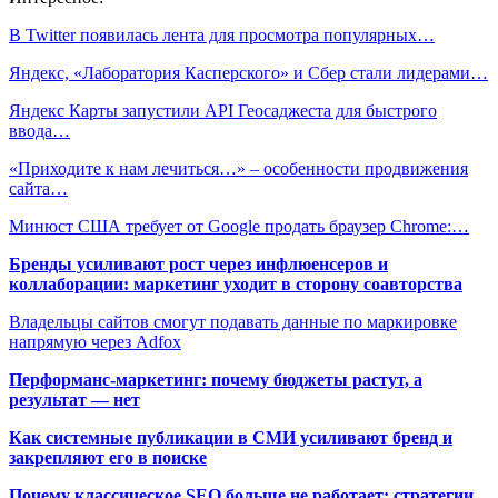
В Twitter появилась лента для просмотра популярных…
Яндекс, «Лаборатория Касперского» и Сбер стали лидерами…
Яндекс Карты запустили API Геосаджеста для быстрого
ввода…
«Приходите к нам лечиться…» – особенности продвижения
сайта…
Минюст США требует от Google продать браузер Chrome:…
Бренды усиливают рост через инфлюенсеров и
коллаборации: маркетинг уходит в сторону соавторства
Владельцы сайтов смогут подавать данные по маркировке
напрямую через Adfox
Перформанс-маркетинг: почему бюджеты растут, а
результат — нет
Как системные публикации в СМИ усиливают бренд и
закрепляют его в поиске
Почему классическое SEO больше не работает: стратегии