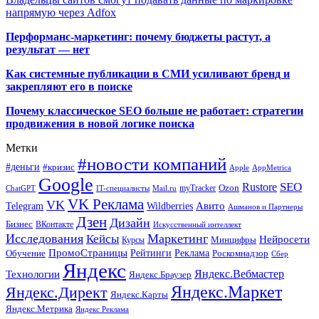
напрямую через Adfox
Перформанс-маркетинг: почему бюджеты растут, а
результат — нет
Как системные публикации в СМИ усиливают бренд и
закрепляют его в поиске
Почему классическое SEO больше не работает: стратегии
продвижения в новой логике поиска
Метки
#новости компаний
#деньги
#кризис
Apple
AppMetrica
Google
SEO
Rustore
Ozon
myTracker
ChatGPT
IT-специалисты
Mail.ru
VK Реклама
VK
Wildberries
Авито
Telegram
Ашманов и Партнеры
Дзен
Дизайн
Бизнес
ВКонтакте
Искусственный интеллект
Исследования
Маркетинг
Кейсы
Нейросети
Минцифры
Курсы
ПромоСтраницы
Рейтинги
Реклама
Роскомнадзор
Обучение
Сбер
Яндекс
Технологии
Яндекс.Вебмастер
Яндекс.Браузер
Яндекс.Маркет
Яндекс.Директ
Яндекс.Карты
Яндекс.Метрика
Яндекс Реклама