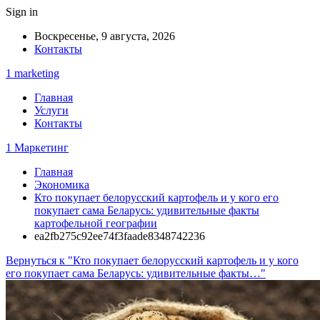
Sign in
Воскресенье, 9 августа, 2026
Контакты
1 marketing
Главная
Услуги
Контакты
1 Маркетинг
Главная
Экономика
Кто покупает белорусский картофель и у кого его
покупает сама Беларусь: удивительные факты
картофельной географии
ea2fb275c92ee74f3faade8348742236
Вернуться к "Кто покупает белорусский картофель и у кого
его покупает сама Беларусь: удивительные факты…"