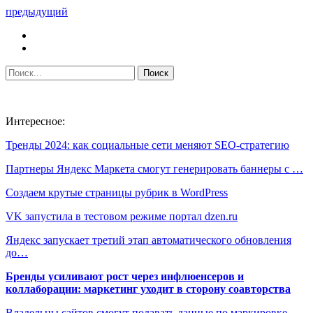
предыдущий
Интересное:
Тренды 2024: как социальные сети меняют SEO-стратегию
Партнеры Яндекс Маркета смогут генерировать баннеры с …
Создаем крутые страницы рубрик в WordPress
VK запустила в тестовом режиме портал dzen.ru
Яндекс запускает третий этап автоматического обновления
до…
Бренды усиливают рост через инфлюенсеров и
коллаборации: маркетинг уходит в сторону соавторства
Владельцы сайтов смогут подавать данные по маркировке