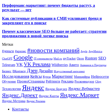
Перформанс-маркетинг: почему бюджеты растут, а
результат — нет
Как системные публикации в СМИ усиливают бренд и
закрепляют его в поиске
Почему классическое SEO больше не работает: стратегии
продвижения в новой логике поиска
Метки
#новости компаний
#деньги
#кризис
Apple
AppMetrica
Google
SEO
Rustore
Ozon
myTracker
ChatGPT
IT-специалисты
Mail.ru
VK Реклама
VK
Wildberries
Авито
Telegram
Ашманов и Партнеры
Дзен
Дизайн
Бизнес
ВКонтакте
Искусственный интеллект
Исследования
Маркетинг
Кейсы
Нейросети
Минцифры
Курсы
ПромоСтраницы
Рейтинги
Реклама
Роскомнадзор
Обучение
Сбер
Яндекс
Технологии
Яндекс.Вебмастер
Яндекс.Браузер
Яндекс.Маркет
Яндекс.Директ
Яндекс.Карты
Яндекс.Метрика
Яндекс Реклама
Контакты