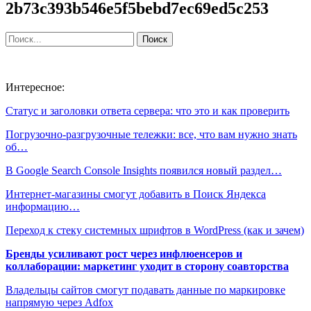
2b73c393b546e5f5bebd7ec69ed5c253
Интересное:
Статус и заголовки ответа сервера: что это и как проверить
Погрузочно-разгрузочные тележки: все, что вам нужно знать
об…
В Google Search Console Insights появился новый раздел…
Интернет-магазины смогут добавить в Поиск Яндекса
информацию…
Переход к стеку системных шрифтов в WordPress (как и зачем)
Бренды усиливают рост через инфлюенсеров и
коллаборации: маркетинг уходит в сторону соавторства
Владельцы сайтов смогут подавать данные по маркировке
напрямую через Adfox