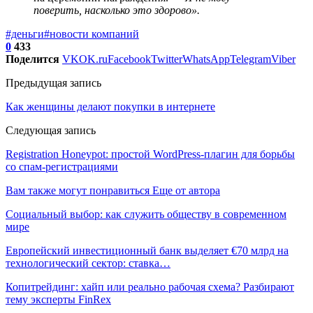
поверить, насколько это здорово».
#деньги
#новости компаний
0
433
Поделится
VK
OK.ru
Facebook
Twitter
WhatsApp
Telegram
Viber
Предыдущая запись
Как женщины делают покупки в интернете
Следующая запись
Registration Honeypot: простой WordPress-плагин для борьбы
со спам-регистрациями
Вам также могут понравиться
Еще от автора
Социальный выбор: как служить обществу в современном
мире
Европейский инвестиционный банк выделяет €70 млрд на
технологический сектор: ставка…
Копитрейдинг: хайп или реально рабочая схема? Разбирают
тему эксперты FinRex