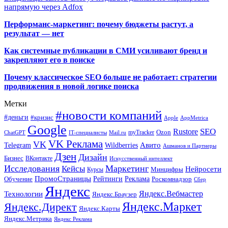
напрямую через Adfox
Перформанс-маркетинг: почему бюджеты растут, а
результат — нет
Как системные публикации в СМИ усиливают бренд и
закрепляют его в поиске
Почему классическое SEO больше не работает: стратегии
продвижения в новой логике поиска
Метки
#новости компаний
#деньги
#кризис
Apple
AppMetrica
Google
SEO
Rustore
Ozon
myTracker
ChatGPT
IT-специалисты
Mail.ru
VK Реклама
VK
Wildberries
Авито
Telegram
Ашманов и Партнеры
Дзен
Дизайн
Бизнес
ВКонтакте
Искусственный интеллект
Исследования
Маркетинг
Кейсы
Нейросети
Минцифры
Курсы
ПромоСтраницы
Рейтинги
Реклама
Роскомнадзор
Обучение
Сбер
Яндекс
Технологии
Яндекс.Вебмастер
Яндекс.Браузер
Яндекс.Маркет
Яндекс.Директ
Яндекс.Карты
Яндекс.Метрика
Яндекс Реклама