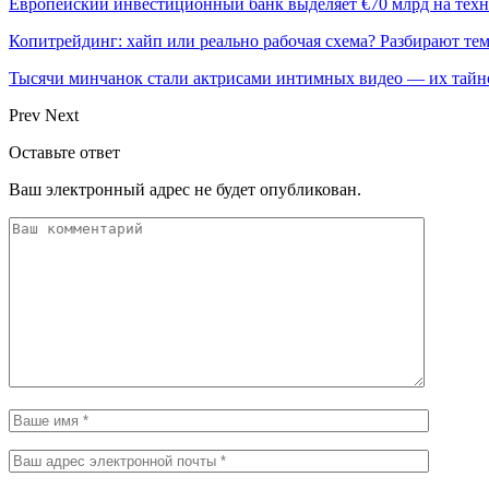
Европейский инвестиционный банк выделяет €70 млрд на техн
Копитрейдинг: хайп или реально рабочая схема? Разбирают те
Тысячи минчанок стали актрисами интимных видео — их тай
Prev
Next
Оставьте ответ
Ваш электронный адрес не будет опубликован.