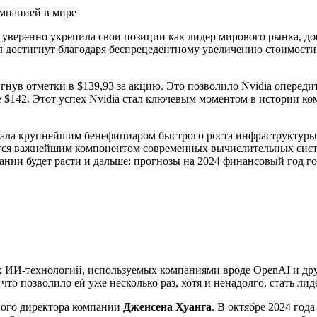
 уверенно укрепила свои позиции как лидер мирового рынка, дос
л достигнут благодаря беспрецедентному увеличению стоимости 
нув отметки в $139,93 за акцию. Это позволило Nvidia опередит
же $142. Этот успех Nvidia стал ключевым моментом в истории к
стала крупнейшим бенефициаром быстрого роста инфраструктур
тся важнейшим компонентом современных вычислительных сист
нии будет расти и дальше: прогнозы на 2024 финансовый год го
вых ИИ-технологий, используемых компаниями вроде OpenAI и д
что позволило ей уже несколько раз, хотя и ненадолго, стать ли
ного директора компании
Дженсена Хуанга
. В октябре 2024 год