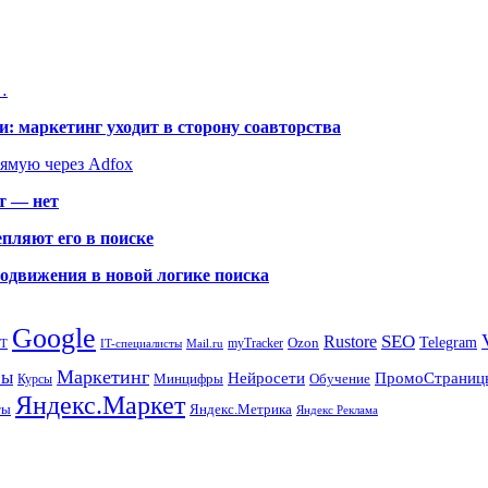
…
: маркетинг уходит в сторону соавторства
рямую через Adfox
т — нет
пляют его в поиске
родвижения в новой логике поиска
Google
SEO
Rustore
Ozon
Telegram
myTracker
PT
IT-специалисты
Mail.ru
Маркетинг
сы
ПромоСтраниц
Нейросети
Минцифры
Обучение
Курсы
Яндекс.Маркет
Яндекс.Метрика
ты
Яндекс Реклама