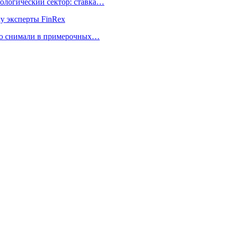
ологический сектор: ставка…
му эксперты FinRex
но снимали в примерочных…