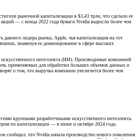
тигнув рыночной капитализации в $3,43 трлн, что сделало ее
акций — с конца 2022 года бумаги Nvidia выросли более чем
ь давнего лидера рынка, Apple, чья капитализация на тот
омпании, знаменуя ее доминирование в сфере высоких
ы искусственного интеллекта (ИИ). Производимые компанией
ем, применяемых для обработки больших объемов данных и
ворят о том, что выручка компании увеличится более чем
ругими крупными разработчиками искусственного интеллекта.
дером по капитализации — в июне и октябре 2024 года.
а он сообщил, что Nvidia начала производство нового поколения