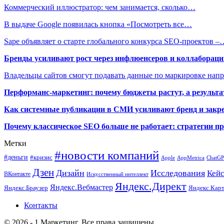
Коммерческий иллюстратор: чем занимается, сколько…
В выдаче Google появилась кнопка «Посмотреть все…
Sape объявляет о старте глобального конкурса SEO-проектов –
Бренды усиливают рост через инфлюенсеров и коллаборации
Владельцы сайтов смогут подавать данные по маркировке нап
Перформанс-маркетинг: почему бюджеты растут, а результа
Как системные публикации в СМИ усиливают бренд и закре
Почему классическое SEO больше не работает: стратегии п
Метки
#новости компаний
#деньги
#кризис
Apple
AppMetrica
ChatG
Дзен
Дизайн
Исследования
Кей
ВКонтакте
Искусственный интеллект
Яндекс.Директ
Яндекс.Вебмастер
Яндекс.Браузер
Яндекс.Кар
Контакты
© 2026 - 1 Маркетинг. Все права защищены.