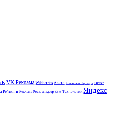
VK Реклама
VK
Wildberries
Авито
Бизнес
Ашманов и Партнеры
Яндекс
ы
Технологии
Рейтинги
Реклама
Роскомнадзор
Сбер