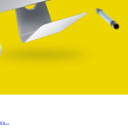
инга…