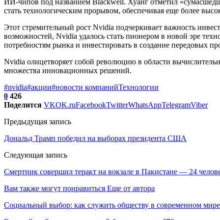
ИИ-чипов под названием Blackwell. Хуанг отметил «сумасшедш
стать технологическим прорывом, обеспечивая еще более высо
Этот стремительный рост Nvidia подчеркивает важность инве
возможностей, Nvidia удалось стать пионером в новой эре тех
потребностям рынка и инвестировать в создание передовых про
Nvidia олицетворяет собой революцию в области вычислительн
множества инновационных решений.
#nvidia
#акции
#новости компаний
Технологии
0
426
Поделится
VK
OK.ru
Facebook
Twitter
WhatsApp
Telegram
Viber
Предыдущая запись
Дональд Трамп победил на выборах президента США
Следующая запись
Смертник совершил теракт на вокзале в Пакистане — 24 челов
Вам также могут понравиться
Еще от автора
Социальный выбор: как служить обществу в современном мире