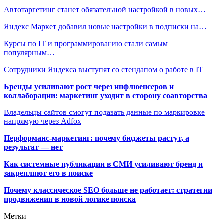
Автотаргетинг станет обязательной настройкой в новых…
Яндекс Маркет добавил новые настройки в подписки на…
Курсы по IT и программированию стали самым
популярным…
Сотрудники Яндекса выступят со стендапом о работе в IT
Бренды усиливают рост через инфлюенсеров и
коллаборации: маркетинг уходит в сторону соавторства
Владельцы сайтов смогут подавать данные по маркировке
напрямую через Adfox
Перформанс-маркетинг: почему бюджеты растут, а
результат — нет
Как системные публикации в СМИ усиливают бренд и
закрепляют его в поиске
Почему классическое SEO больше не работает: стратегии
продвижения в новой логике поиска
Метки