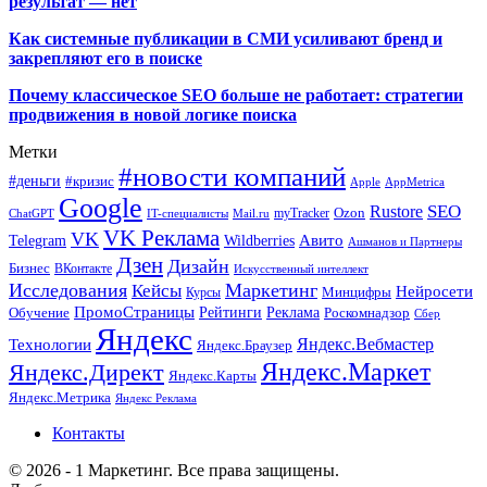
результат — нет
Как системные публикации в СМИ усиливают бренд и
закрепляют его в поиске
Почему классическое SEO больше не работает: стратегии
продвижения в новой логике поиска
Метки
#новости компаний
#деньги
#кризис
Apple
AppMetrica
Google
SEO
Rustore
Ozon
myTracker
ChatGPT
IT-специалисты
Mail.ru
VK Реклама
VK
Wildberries
Авито
Telegram
Ашманов и Партнеры
Дзен
Дизайн
Бизнес
ВКонтакте
Искусственный интеллект
Исследования
Маркетинг
Кейсы
Нейросети
Минцифры
Курсы
ПромоСтраницы
Рейтинги
Реклама
Роскомнадзор
Обучение
Сбер
Яндекс
Технологии
Яндекс.Вебмастер
Яндекс.Браузер
Яндекс.Маркет
Яндекс.Директ
Яндекс.Карты
Яндекс.Метрика
Яндекс Реклама
Контакты
© 2026 - 1 Маркетинг. Все права защищены.