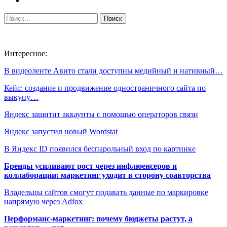
Интересное:
В видеоленте Авито стали доступны медийный и нативный…
Кейс: создание и продвижение одностраничного сайта по
выкупу…
Яндекс защитит аккаунты с помощью операторов связи
Яндекс запустил новый Wordstat
В Яндекс ID появился беспарольный вход по картинке
Бренды усиливают рост через инфлюенсеров и
коллаборации: маркетинг уходит в сторону соавторства
Владельцы сайтов смогут подавать данные по маркировке
напрямую через Adfox
Перформанс-маркетинг: почему бюджеты растут, а