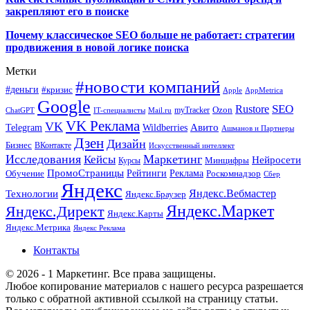
закрепляют его в поиске
Почему классическое SEO больше не работает: стратегии
продвижения в новой логике поиска
Метки
#новости компаний
#деньги
#кризис
Apple
AppMetrica
Google
SEO
Rustore
Ozon
myTracker
ChatGPT
IT-специалисты
Mail.ru
VK Реклама
VK
Wildberries
Авито
Telegram
Ашманов и Партнеры
Дзен
Дизайн
Бизнес
ВКонтакте
Искусственный интеллект
Исследования
Маркетинг
Кейсы
Нейросети
Минцифры
Курсы
ПромоСтраницы
Рейтинги
Реклама
Роскомнадзор
Обучение
Сбер
Яндекс
Технологии
Яндекс.Вебмастер
Яндекс.Браузер
Яндекс.Маркет
Яндекс.Директ
Яндекс.Карты
Яндекс.Метрика
Яндекс Реклама
Контакты
© 2026 - 1 Маркетинг. Все права защищены.
Любое копирование материалов с нашего ресурса разрешается
только с обратной активной ссылкой на страницу статьи.