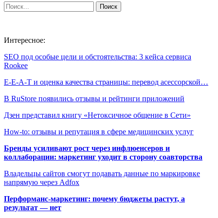
Интересное:
SEO под особые цели и обстоятельства: 3 кейса сервиса
Rookee
E-E-A-T и оценка качества страницы: перевод асессорской…
В RuStore появились отзывы и рейтинги приложений
Дзен представил книгу «Нетоксичное общение в Сети»
How-to: отзывы и репутация в сфере медицинских услуг
Бренды усиливают рост через инфлюенсеров и
коллаборации: маркетинг уходит в сторону соавторства
Владельцы сайтов смогут подавать данные по маркировке
напрямую через Adfox
Перформанс-маркетинг: почему бюджеты растут, а
результат — нет