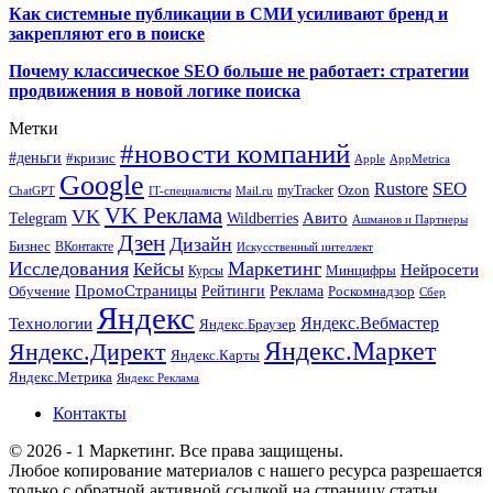
Как системные публикации в СМИ усиливают бренд и
закрепляют его в поиске
Почему классическое SEO больше не работает: стратегии
продвижения в новой логике поиска
Метки
#новости компаний
#деньги
#кризис
Apple
AppMetrica
Google
SEO
Rustore
Ozon
myTracker
ChatGPT
IT-специалисты
Mail.ru
VK Реклама
VK
Wildberries
Авито
Telegram
Ашманов и Партнеры
Дзен
Дизайн
Бизнес
ВКонтакте
Искусственный интеллект
Исследования
Маркетинг
Кейсы
Нейросети
Минцифры
Курсы
ПромоСтраницы
Рейтинги
Реклама
Роскомнадзор
Обучение
Сбер
Яндекс
Технологии
Яндекс.Вебмастер
Яндекс.Браузер
Яндекс.Маркет
Яндекс.Директ
Яндекс.Карты
Яндекс.Метрика
Яндекс Реклама
Контакты
© 2026 - 1 Маркетинг. Все права защищены.
Любое копирование материалов с нашего ресурса разрешается
только с обратной активной ссылкой на страницу статьи.