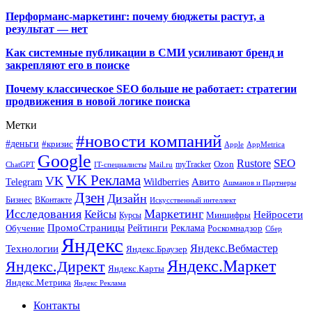
Перформанс-маркетинг: почему бюджеты растут, а
результат — нет
Как системные публикации в СМИ усиливают бренд и
закрепляют его в поиске
Почему классическое SEO больше не работает: стратегии
продвижения в новой логике поиска
Метки
#новости компаний
#деньги
#кризис
Apple
AppMetrica
Google
SEO
Rustore
Ozon
myTracker
ChatGPT
IT-специалисты
Mail.ru
VK Реклама
VK
Wildberries
Авито
Telegram
Ашманов и Партнеры
Дзен
Дизайн
Бизнес
ВКонтакте
Искусственный интеллект
Исследования
Маркетинг
Кейсы
Нейросети
Минцифры
Курсы
ПромоСтраницы
Рейтинги
Реклама
Роскомнадзор
Обучение
Сбер
Яндекс
Технологии
Яндекс.Вебмастер
Яндекс.Браузер
Яндекс.Маркет
Яндекс.Директ
Яндекс.Карты
Яндекс.Метрика
Яндекс Реклама
Контакты