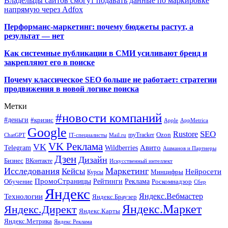
Владельцы сайтов смогут подавать данные по маркировке
напрямую через Adfox
Перформанс-маркетинг: почему бюджеты растут, а
результат — нет
Как системные публикации в СМИ усиливают бренд и
закрепляют его в поиске
Почему классическое SEO больше не работает: стратегии
продвижения в новой логике поиска
Метки
#новости компаний
#деньги
#кризис
Apple
AppMetrica
Google
SEO
Rustore
Ozon
myTracker
ChatGPT
IT-специалисты
Mail.ru
VK Реклама
VK
Wildberries
Авито
Telegram
Ашманов и Партнеры
Дзен
Дизайн
Бизнес
ВКонтакте
Искусственный интеллект
Исследования
Маркетинг
Кейсы
Нейросети
Минцифры
Курсы
ПромоСтраницы
Рейтинги
Реклама
Роскомнадзор
Обучение
Сбер
Яндекс
Технологии
Яндекс.Вебмастер
Яндекс.Браузер
Яндекс.Маркет
Яндекс.Директ
Яндекс.Карты
Яндекс.Метрика
Яндекс Реклама