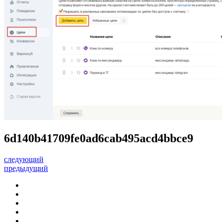
6d140b41709fe0ad6cab495acd4bbce9
следующий
предыдущий