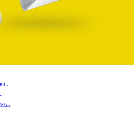
ылки…
и…
отка…