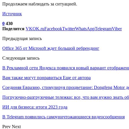
Продолжаем наблюдать за ситуацией.
Источник
0
430
Поделится
VK
OK.ru
Facebook
Twitter
WhatsApp
Telegram
Viber
Предыдущая запись
Office 365 от Microsoft ждет большой ребрендинг
Следующая запись
В Рекламной сети Яндекса появился новый вариант отображен
Вам также могут понравиться
Еще от автора
Соединяя Евразию, стимулируя процветание: Dongfeng Motor 
Погрузочно-разгрузочные тележки: все, что вам нужно знать о
ИИ для бизнеса: итоги 2023 года
В Telegram появились самоуничтожающиеся видеосообщения
Prev
Next