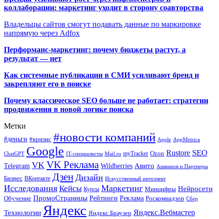
коллаборации: маркетинг уходит в сторону соавторства
Владельцы сайтов смогут подавать данные по маркировке
напрямую через Adfox
Перформанс-маркетинг: почему бюджеты растут, а
результат — нет
Как системные публикации в СМИ усиливают бренд и
закрепляют его в поиске
Почему классическое SEO больше не работает: стратегии
продвижения в новой логике поиска
Метки
#новости компаний
#деньги
#кризис
Apple
AppMetrica
Google
SEO
Rustore
Ozon
myTracker
ChatGPT
IT-специалисты
Mail.ru
VK Реклама
VK
Wildberries
Авито
Telegram
Ашманов и Партнеры
Дзен
Дизайн
Бизнес
ВКонтакте
Искусственный интеллект
Исследования
Маркетинг
Кейсы
Нейросети
Минцифры
Курсы
ПромоСтраницы
Рейтинги
Реклама
Роскомнадзор
Обучение
Сбер
Яндекс
Технологии
Яндекс.Вебмастер
Яндекс.Браузер