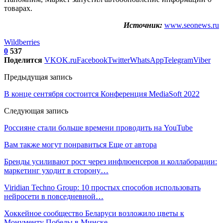
товарах.
Источник:
www.seonews.ru
Wildberries
0
537
Поделится
VK
OK.ru
Facebook
Twitter
WhatsApp
Telegram
Viber
Предыдущая запись
В конце сентября состоится Конференция MediaSoft 2022
Следующая запись
Россияне стали больше времени проводить на YouTube
Вам также могут понравиться
Еще от автора
Бренды усиливают рост через инфлюенсеров и коллаборации:
маркетинг уходит в сторону…
Viridian Techno Group: 10 простых способов использовать
нейросети в повседневной…
Хоккейное сообщество Беларуси возложило цветы к
Монументу Победы в Минске