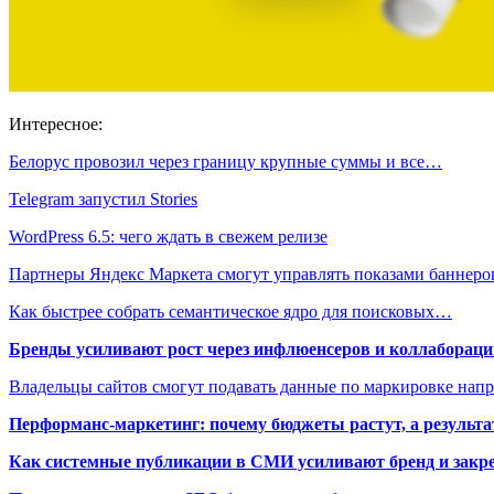
Интересное:
Белорус провозил через границу крупные суммы и все…
Telegram запустил Stories
WordPress 6.5: чего ждать в свежем релизе
Партнеры Яндекс Маркета смогут управлять показами баннер
Как быстрее собрать семантическое ядро для поисковых…
Бренды усиливают рост через инфлюенсеров и коллаборации
Владельцы сайтов смогут подавать данные по маркировке нап
Перформанс-маркетинг: почему бюджеты растут, а результа
Как системные публикации в СМИ усиливают бренд и закре