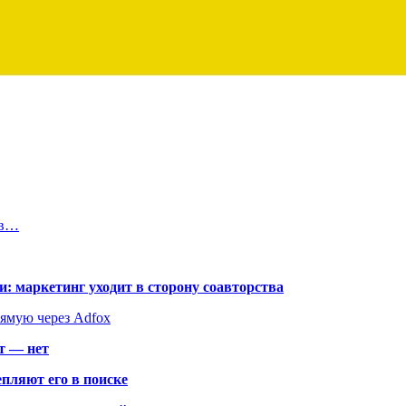
ов…
: маркетинг уходит в сторону соавторства
рямую через Adfox
т — нет
пляют его в поиске