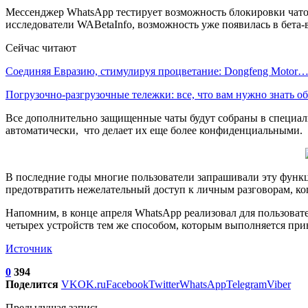
Мессенджер WhatsApp тестирует возможность блокировки чатов.
исследователи WABetaInfo, возможность уже появилась в бета
Сейчас читают
Соединяя Евразию, стимулируя процветание: Dongfeng Motor
Погрузочно-разгрузочные тележки: все, что вам нужно знать 
Все дополнительно защищенные чаты будут собраны в специальн
автоматически, что делает их еще более конфиденциальными.
В последние годы многие пользователи запрашивали эту функц
предотвратить нежелательный доступ к личным разговорам, ког
Напомним, в конце апреля WhatsApp реализовал для пользовате
четырех устройств тем же способом, которым выполняется прив
Источник
0
394
Поделится
VK
OK.ru
Facebook
Twitter
WhatsApp
Telegram
Viber
Предыдущая запись