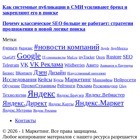
Как системные публикации в СМИ усиливают бренд и
закрепляют его в поиске
Почему классическое SEO больше не работает: стратегии
продвижения в новой логике поиска
Метки
#новости компаний
#деньги
#кризис
Apple
AppMetrica
Google
SEO
Rustore
Ozon
myTracker
ChatGPT
IT-специалисты
Mail.ru
VK Реклама
VK
Wildberries
Авито
Telegram
Ашманов и Партнеры
Дзен
Дизайн
Бизнес
ВКонтакте
Искусственный интеллект
Исследования
Маркетинг
Кейсы
Нейросети
Минцифры
Курсы
ПромоСтраницы
Рейтинги
Реклама
Роскомнадзор
Обучение
Сбер
Яндекс
Технологии
Яндекс.Вебмастер
Яндекс.Браузер
Яндекс.Маркет
Яндекс.Директ
Яндекс.Карты
Яндекс.Метрика
Яндекс Реклама
Контакты
© 2026 - 1 Маркетинг. Все права защищены.
Любое копирование материалов с нашего ресурса разрешается