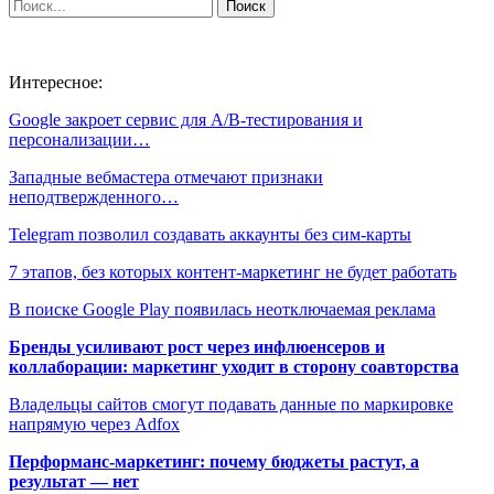
Интересное:
Google закроет сервис для A/B-тестирования и
персонализации…
Западные вебмастера отмечают признаки
неподтвержденного…
Telegram позволил создавать аккаунты без сим-карты
7 этапов, без которых контент-маркетинг не будет работать
В поиске Google Play появилась неотключаемая реклама
Бренды усиливают рост через инфлюенсеров и
коллаборации: маркетинг уходит в сторону соавторства
Владельцы сайтов смогут подавать данные по маркировке
напрямую через Adfox
Перформанс-маркетинг: почему бюджеты растут, а
результат — нет