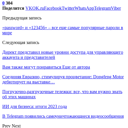
0
304
Поделится
VK
OK.ru
Facebook
Twitter
WhatsApp
Telegram
Viber
Предыдущая запись
«password» и «123456» – все еще самые популярные пароли в
мире
Следующая запись
Директ представил новые уровни доступа для управляющего
аккаунта и представителей
Вам также могут понравиться
Еще от автора
Соединяя Евразию, стимулируя процветание: Dongfeng Motor
дебютирует на выставке…
Погрузочно-разгрузочные тележки: все, что вам нужно знать
об этих машинах
ИИ для бизнеса: итоги 2023 года
В Telegram появились самоуничтожающиеся видеосообщения
Prev
Next