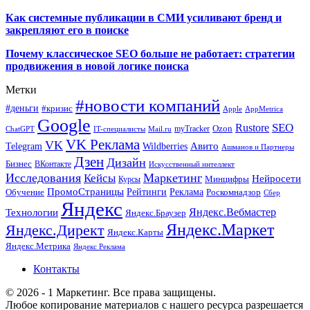
Как системные публикации в СМИ усиливают бренд и
закрепляют его в поиске
Почему классическое SEO больше не работает: стратегии
продвижения в новой логике поиска
Метки
#новости компаний
#деньги
#кризис
Apple
AppMetrica
Google
SEO
Rustore
Ozon
myTracker
ChatGPT
IT-специалисты
Mail.ru
VK Реклама
VK
Wildberries
Авито
Telegram
Ашманов и Партнеры
Дзен
Дизайн
Бизнес
ВКонтакте
Искусственный интеллект
Исследования
Маркетинг
Кейсы
Нейросети
Минцифры
Курсы
ПромоСтраницы
Рейтинги
Реклама
Роскомнадзор
Обучение
Сбер
Яндекс
Технологии
Яндекс.Вебмастер
Яндекс.Браузер
Яндекс.Маркет
Яндекс.Директ
Яндекс.Карты
Яндекс.Метрика
Яндекс Реклама
Контакты
© 2026 - 1 Маркетинг. Все права защищены.
Любое копирование материалов с нашего ресурса разрешается