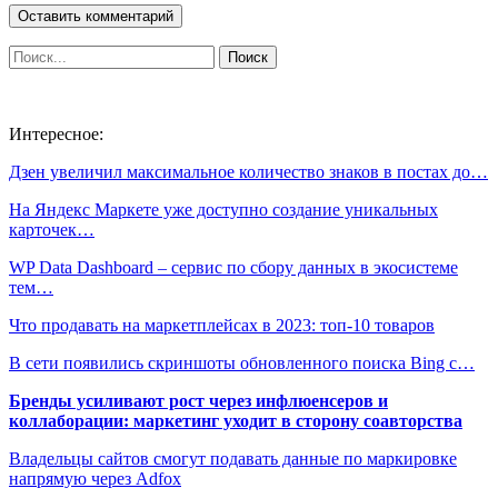
Интересное:
Дзен увеличил максимальное количество знаков в постах до…
На Яндекс Маркете уже доступно создание уникальных
карточек…
WP Data Dashboard – сервис по сбору данных в экосистеме
тем…
Что продавать на маркетплейсах в 2023: топ-10 товаров
В сети появились скриншоты обновленного поиска Bing с…
Бренды усиливают рост через инфлюенсеров и
коллаборации: маркетинг уходит в сторону соавторства
Владельцы сайтов смогут подавать данные по маркировке
напрямую через Adfox