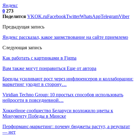
Яндекс
0
273
Поделится
VK
OK.ru
Facebook
Twitter
WhatsApp
Telegram
Viber
Предыдущая запись
Яндекс рассказал, какое заимствование на сайте приемлемо
Следующая запись
Как работать с картинками в Figma
Вам также могут понравиться
Еще от автора
Бренды усиливают рост через инфлюенсеров и коллаборации:
маркетинг уходит в сторону…
Viridian Techno Group: 10 простых способов использовать
нейросети в повседневной…
Хоккейное сообщество Беларуси возложило цветы к
Монументу Победы в Минске
Перформанс-маркетинг: почему бюджеты растут, а результат
— нет