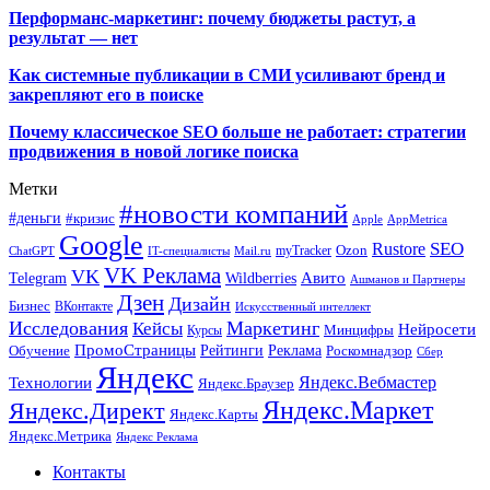
Перформанс-маркетинг: почему бюджеты растут, а
результат — нет
Как системные публикации в СМИ усиливают бренд и
закрепляют его в поиске
Почему классическое SEO больше не работает: стратегии
продвижения в новой логике поиска
Метки
#новости компаний
#деньги
#кризис
Apple
AppMetrica
Google
SEO
Rustore
Ozon
myTracker
ChatGPT
IT-специалисты
Mail.ru
VK Реклама
VK
Wildberries
Авито
Telegram
Ашманов и Партнеры
Дзен
Дизайн
Бизнес
ВКонтакте
Искусственный интеллект
Исследования
Маркетинг
Кейсы
Нейросети
Минцифры
Курсы
ПромоСтраницы
Рейтинги
Реклама
Роскомнадзор
Обучение
Сбер
Яндекс
Технологии
Яндекс.Вебмастер
Яндекс.Браузер
Яндекс.Маркет
Яндекс.Директ
Яндекс.Карты
Яндекс.Метрика
Яндекс Реклама
Контакты