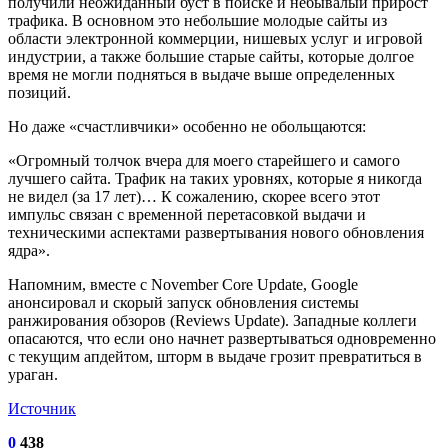
получили неожиданный буст в поиске и небывалый прирост
трафика. В основном это небольшие молодые сайты из
области электронной коммерции, нишевых услуг и игровой
индустрии, а также большие старые сайты, которые долгое
время не могли подняться в выдаче выше определенных
позиций.
Но даже «счастливчики» особенно не обольщаются:
«Огромный толчок вчера для моего старейшего и самого
лучшего сайта. Трафик на таких уровнях, которые я никогда
не видел (за 17 лет)… К сожалению, скорее всего этот
импульс связан с временной перетасовкой выдачи и
техническими аспектами развертывания нового обновления
ядра».
Напомним, вместе с November Core Update, Google
анонсировал и скорый запуск обновления системы
ранжирования обзоров (Reviews Update). Западные коллеги
опасаются, что если оно начнет развертываться одновременно
с текущим апдейтом, шторм в выдаче грозит превратиться в
ураган.
Источник
0
438