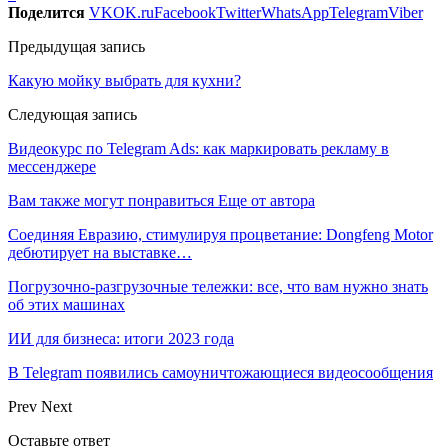
Поделится
VK
OK.ru
Facebook
Twitter
WhatsApp
Telegram
Viber
Предыдущая запись
Какую мойку выбрать для кухни?
Следующая запись
Видеокурс по Telegram Ads: как маркировать рекламу в
мессенджере
Вам также могут понравиться
Еще от автора
Соединяя Евразию, стимулируя процветание: Dongfeng Motor
дебютирует на выставке…
Погрузочно-разгрузочные тележки: все, что вам нужно знать
об этих машинах
ИИ для бизнеса: итоги 2023 года
В Telegram появились самоуничтожающиеся видеосообщения
Prev
Next
Оставьте ответ