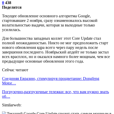
0
438
Поделится
Текущее обновление основного алгоритма Google,
стартовавшее 2 ноября, сразу ознаменовалось высокой
волатильностью выдачи, которая за выходные только
усилилась.
Для большинства западных коллег этот Core Update стал
полной неожиданностью. Никто не мог предположить старт
нового обновления ядра всего через пару недель после
завершения последнего. Ноябрьский апдейт не только застал
всех врасплох, но и оказался намного более мощным, чем все
предыдущие основные обновления этого года.
Сейчас читают
Соединяя Евразию, стимулируя процветание: Dongfeng
Motor…
Погрузочно-разгрузочные тележки: все, что вам нужно знать
об…
Similarweb: