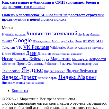
Как системные публикации в СМИ усиливают бренд и
закрепляют его в поиске
Почему классическое SEO больше не работает: стратегии
продвижения в новой логике поиска
Метки
#новости компаний
#деньги
#кризис
Apple
AppMetrica
Google
SEO
Rustore
Ozon
myTracker
ChatGPT
IT-специалисты
Mail.ru
VK Реклама
VK
Wildberries
Авито
Telegram
Ашманов и Партнеры
Дзен
Дизайн
Бизнес
ВКонтакте
Искусственный интеллект
Исследования
Маркетинг
Кейсы
Нейросети
Минцифры
Курсы
ПромоСтраницы
Рейтинги
Реклама
Роскомнадзор
Обучение
Сбер
Яндекс
Технологии
Яндекс.Вебмастер
Яндекс.Браузер
Яндекс.Маркет
Яндекс.Директ
Яндекс.Карты
Яндекс.Метрика
Яндекс Реклама
Контакты
© 2026 - 1 Маркетинг. Все права защищены.
Любое копирование материалов с нашего ресурса разрешается
только с обратной активной ссылкой на страницу статьи.