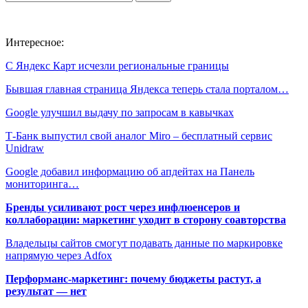
Интересное:
С Яндекс Карт исчезли региональные границы
Бывшая главная страница Яндекса теперь стала порталом…
Google улучшил выдачу по запросам в кавычках
Т-Банк выпустил свой аналог Miro – бесплатный сервис
Unidraw
Google добавил информацию об апдейтах на Панель
мониторинга…
Бренды усиливают рост через инфлюенсеров и
коллаборации: маркетинг уходит в сторону соавторства
Владельцы сайтов смогут подавать данные по маркировке
напрямую через Adfox
Перформанс-маркетинг: почему бюджеты растут, а
результат — нет