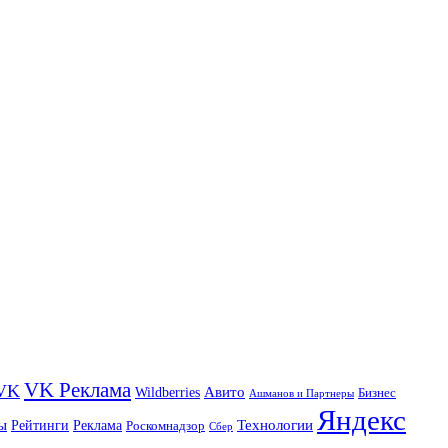
VK Реклама
VK
Wildberries
Авито
Бизнес
Ашманов и Партнеры
Яндекс
ы
Технологии
Рейтинги
Реклама
Роскомнадзор
Сбер