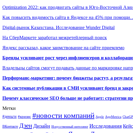
Optimization 2022: как продвигать сайты в Юго-Восточной Ази
Как повысить видимость сайта в Яндексе на 45% при помощи
Digital-рынок Казахстана. Исследование Wunder Digital
На СберМаркете заработал межретейлерный поиск
Яндекс рассказал, какое заимствование на сайте приемлемо
Бренды усиливают рост через инфлюенсеров и коллаборации
Владельцы сайтов смогут подавать данные по маркировке нап
Перформанс-маркетинг: почему бюджеты растут, а результа
Как системные публикации в СМИ усиливают бренд и закре
Почему классическое SEO больше не работает: стратегии п
Метки
#новости компаний
#деньги
#кризис
Apple
AppMetrica
ChatG
Дзен
Дизайн
Исследования
Кей
ВКонтакте
Искусственный интеллект