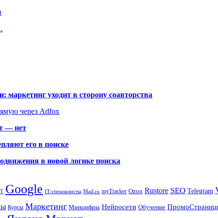
и
…
: маркетинг уходит в сторону соавторства
рямую через Adfox
т — нет
пляют его в поиске
родвижения в новой логике поиска
Google
SEO
Rustore
Ozon
Telegram
myTracker
PT
IT-специалисты
Mail.ru
Маркетинг
сы
ПромоСтраниц
Нейросети
Минцифры
Обучение
Курсы