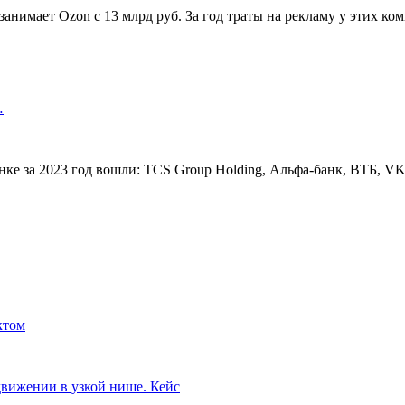
занимает Ozon с 13 млрд руб. За год траты на рекламу у этих к
…
е за 2023 год вошли: TCS Group Holding, Альфа-банк, ВТБ, VK, 
ктом
движении в узкой нише. Кейс