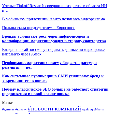
Ученые Tinkoff Research совершили открытие в области ИИ
и…
В мобильном приложении Авито появилась видеореклама
Польша стала председателем в Евросоюзе
Бренды усиливают рост через инфлюенсеров и
коллаборации: маркетинг уходит в сторону соавторства
Владельцы сайтов смогут подавать данные по маркировке
напрямую через Adfox
Перформанс-маркетинг: почему бюджеты растут, а
результат — нет
Как системные публикации в СМИ усиливают бренд и
закрепляют его в поиске
Почему классическое SEO больше не работает: стратегии
продвижения в новой логике поиска
Метки
#новости компаний
#деньги
#кризис
Apple
AppMetrica