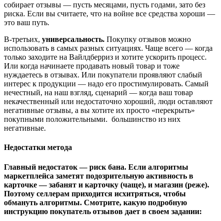
собирает отзывы — пусть месяцами, пусть годами, зато без
риска. Если вы считаете, что на войне все средства хороши —
это ваш путь.
В-третьих,
универсальность
.
Покупку отзывов можно
использовать в самых разных ситуациях. Чаще всего — когда
только заходите на Вайлдберриз и хотите ускорить процесс.
Или когда начинаете продавать новый товар и тоже
нуждаетесь в отзывах. Или покупатели проявляют слабый
интерес к продукции — надо его простимулировать. Самый
нечестный, на наш взгляд, сценарий — когда ваш товар
некачественный или недостаточно хороший, люди оставляют
негативные отзывы, а вы хотите их просто «перекрыть»
покупными положительными. большинство из них
негативные.
Недостатки метода
Главный недостаток — риск бана. Если алгоритмы
маркетплейса заметят подозрительную активность в
карточке — забанят и карточку (чаще), и магазин (реже).
Поэтому селлерам приходится исхитряться, чтобы
обмануть алгоритмы. Смотрите, какую подробную
инструкцию покупатель отзывов дает в своем задании: