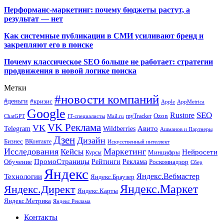
Перформанс-маркетинг: почему бюджеты растут, а
результат — нет
Как системные публикации в СМИ усиливают бренд и
закрепляют его в поиске
Почему классическое SEO больше не работает: стратегии
продвижения в новой логике поиска
Метки
#новости компаний
#деньги
#кризис
Apple
AppMetrica
Google
SEO
Rustore
Ozon
myTracker
ChatGPT
IT-специалисты
Mail.ru
VK Реклама
VK
Wildberries
Авито
Telegram
Ашманов и Партнеры
Дзен
Дизайн
Бизнес
ВКонтакте
Искусственный интеллект
Исследования
Маркетинг
Кейсы
Нейросети
Минцифры
Курсы
ПромоСтраницы
Рейтинги
Реклама
Роскомнадзор
Обучение
Сбер
Яндекс
Технологии
Яндекс.Вебмастер
Яндекс.Браузер
Яндекс.Маркет
Яндекс.Директ
Яндекс.Карты
Яндекс.Метрика
Яндекс Реклама
Контакты