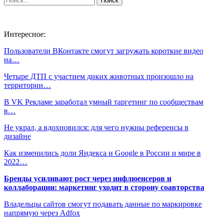
Интересное:
Пользователи ВКонтакте смогут загружать короткие видео
на…
Четыре ДТП с участием диких животных произошло на
территории…
В VK Рекламе заработал умный таргетинг по сообществам
в…
Не украл, а вдохновился: для чего нужны референсы в
дизайне
Как изменились доли Яндекса и Google в России и мире в
2022…
Бренды усиливают рост через инфлюенсеров и
коллаборации: маркетинг уходит в сторону соавторства
Владельцы сайтов смогут подавать данные по маркировке
напрямую через Adfox