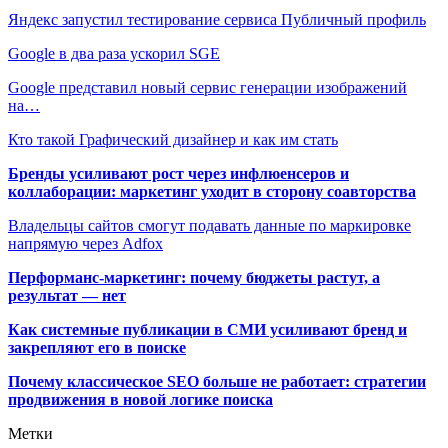
Яндекс запустил тестирование сервиса Публичный профиль
Google в два раза ускорил SGE
Google представил новый сервис генерации изображений
на…
Кто такой Графический дизайнер и как им стать
Бренды усиливают рост через инфлюенсеров и
коллаборации: маркетинг уходит в сторону соавторства
Владельцы сайтов смогут подавать данные по маркировке
напрямую через Adfox
Перформанс-маркетинг: почему бюджеты растут, а
результат — нет
Как системные публикации в СМИ усиливают бренд и
закрепляют его в поиске
Почему классическое SEO больше не работает: стратегии
продвижения в новой логике поиска
Метки