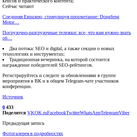
кейсов и практического контента;
Сейчас читают
Соединяя Евразию, стимулируя процветание: Dongfeng
Motor…
Погрузочно-разгрузочные тележки: все, что вам нужно знать
об…
Два потока: SEO и digital, а также секции о новых
технологиях и инструментах;
Традиционная вечеринка, на которой состоится
награждение победителей SEO-рейтингов.
Регистрируйтесь и следите за обновлениями в группе
мероприятия в ВК и в общем Telegram-чате участников
конференции.
Источник
0
433
Поделится
VK
OK.ru
Facebook
Twitter
WhatsApp
Telegram
Viber
Предыдущая запись
Фотогалерея в подробностях