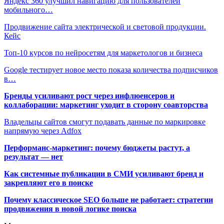
Яндекс 360 улучшил навигацию для пользователей
мобильного…
Продвижение сайта электрической и световой продукции.
Кейс
Топ-10 курсов по нейросетям для маркетологов и бизнеса
Google тестирует новое место показа количества подписчиков
в…
Бренды усиливают рост через инфлюенсеров и
коллаборации: маркетинг уходит в сторону соавторства
Владельцы сайтов смогут подавать данные по маркировке
напрямую через Adfox
Перформанс-маркетинг: почему бюджеты растут, а
результат — нет
Как системные публикации в СМИ усиливают бренд и
закрепляют его в поиске
Почему классическое SEO больше не работает: стратегии
продвижения в новой логике поиска