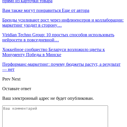
прямо из карточки товара
Вам также могут понравиться
Еще от автора
Бренды усиливают рост через инфлюенсеров и коллаборации:
маркетинг уходит в сторону…
Viridian Techno Group: 10 простых способов использовать
нейросети в повседневной…
Хоккейное сообщество Беларуси возложило цветы к
Монументу Победы в Минске
Перформанс-маркетинг: почему бюджеты растут, а результат
— нет
Prev
Next
Оставьте ответ
Ваш электронный адрес не будет опубликован.