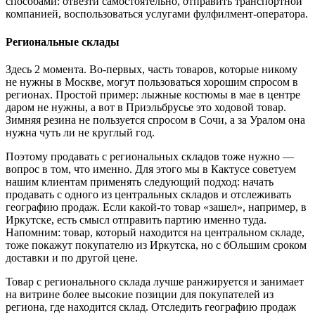
способами: отвезти самостоятельно, отправить транспортной
компанией, воспользоваться услугами фулфилмент-оператора.
Региональные склады
Здесь 2 момента. Во-первых, часть товаров, которые никому
не нужны в Москве, могут пользоваться хорошим спросом в
регионах. Простой пример: лыжные костюмы в мае в центре
даром не нужны, а вот в Приэльбрусье это ходовой товар.
Зимняя резина не пользуется спросом в Сочи, а за Уралом она
нужна чуть ли не круглый год.
Поэтому продавать с региональных складов тоже нужно —
вопрос в том, что именно. Для этого мы в Кактусе советуем
нашим клиентам применять следующий подход: начать
продавать с одного из центральных складов и отслеживать
географию продаж. Если какой-то товар «зашел», например, в
Иркутске, есть смысл отправить партию именно туда.
Напомним: товар, который находится на центральном складе,
тоже покажут покупателю из Иркутска, но с бОльшим сроком
доставки и по другой цене.
Товар с регионального склада лучше ранжируется и занимает
на витрине более высокие позиции для покупателей из
региона, где находится склад. Отследить географию продаж