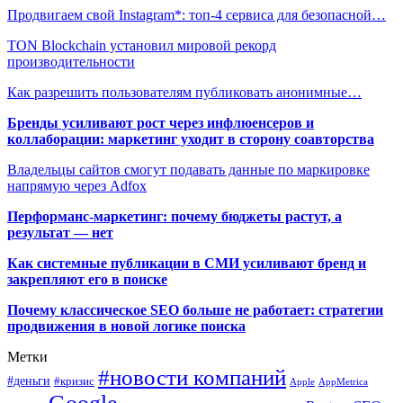
Продвигаем свой Instagram*: топ-4 сервиса для безопасной…
TON Blockchain установил мировой рекорд
производительности
Как разрешить пользователям публиковать анонимные…
Бренды усиливают рост через инфлюенсеров и
коллаборации: маркетинг уходит в сторону соавторства
Владельцы сайтов смогут подавать данные по маркировке
напрямую через Adfox
Перформанс-маркетинг: почему бюджеты растут, а
результат — нет
Как системные публикации в СМИ усиливают бренд и
закрепляют его в поиске
Почему классическое SEO больше не работает: стратегии
продвижения в новой логике поиска
Метки
#новости компаний
#деньги
#кризис
Apple
AppMetrica