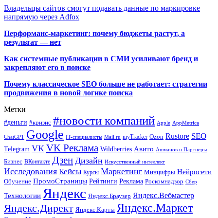
Владельцы сайтов смогут подавать данные по маркировке
напрямую через Adfox
Перформанс-маркетинг: почему бюджеты растут, а
результат — нет
Как системные публикации в СМИ усиливают бренд и
закрепляют его в поиске
Почему классическое SEO больше не работает: стратегии
продвижения в новой логике поиска
Метки
#новости компаний
#деньги
#кризис
Apple
AppMetrica
Google
SEO
Rustore
Ozon
myTracker
ChatGPT
IT-специалисты
Mail.ru
VK Реклама
VK
Wildberries
Авито
Telegram
Ашманов и Партнеры
Дзен
Дизайн
Бизнес
ВКонтакте
Искусственный интеллект
Исследования
Маркетинг
Кейсы
Нейросети
Минцифры
Курсы
ПромоСтраницы
Рейтинги
Реклама
Роскомнадзор
Обучение
Сбер
Яндекс
Технологии
Яндекс.Вебмастер
Яндекс.Браузер
Яндекс.Маркет
Яндекс.Директ
Яндекс.Карты