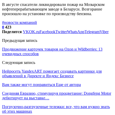
В августе спасатели ликвидировали пожар на Мозырском
нефтеперерабатывающем заводе в Беларуси. Возгорание
произошло на установке по производству бензина.
#новости компаний
0
423
Поделится
VK
OK.ru
Facebook
Twitter
WhatsApp
Telegram
Viber
Предыдущая запись
Продвижение карточек товаров на Ozon и Wildberries: 13
очевидных способов
Следующая запись
Нейросеть YandexART помогает создавать картинки для
объявлений в Директе и Яндекс Бизнесе
Вам также могут понравиться
Еще от автора
Соединяя Евразию, стимулируя процветание: Dongfeng Motor
дебютирует на выставке…
Погрузочно-разгрузочные тележки: все, что вам нужно знать
об этих машинах