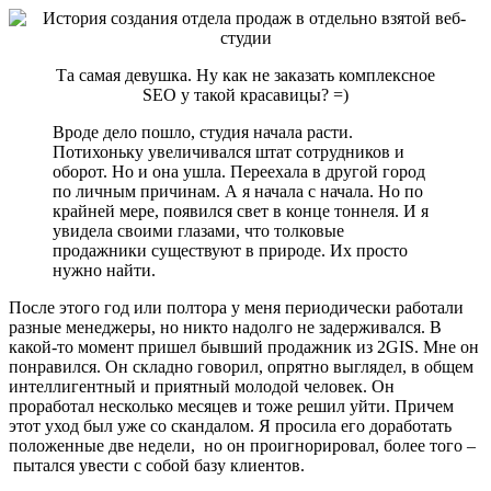
Та самая девушка. Ну как не заказать комплексное
SEO у такой красавицы? =)
Вроде дело пошло, студия начала расти.
Потихоньку увеличивался штат сотрудников и
оборот. Но и она ушла. Переехала в другой город
по личным причинам. А я начала с начала. Но по
крайней мере, появился свет в конце тоннеля. И я
увидела своими глазами, что толковые
продажники существуют в природе. Их просто
нужно найти.
После этого год или полтора у меня периодически работали
разные менеджеры, но никто надолго не задерживался. В
какой-то момент пришел бывший продажник из 2GIS. Мне он
понравился. Он складно говорил, опрятно выглядел, в общем
интеллигентный и приятный молодой человек. Он
проработал несколько месяцев и тоже решил уйти. Причем
этот уход был уже со скандалом. Я просила его доработать
положенные две недели, но он проигнорировал, более того –
пытался увести с собой базу клиентов.