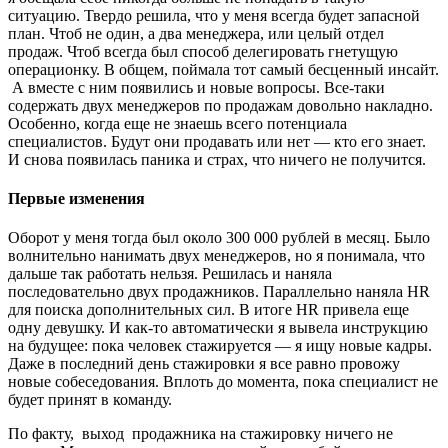
ситуацию. Твердо решила, что у меня всегда будет запасной
план. Чтоб не один, а два менеджера, или целый отдел
продаж. Чтоб всегда был способ делегировать гнетущую
операционку. В общем, поймала тот самый бесценный инсайт.
А вместе с ним появились и новые вопросы. Все-таки
содержать двух менеджеров по продажам довольно накладно.
Особенно, когда еще не знаешь всего потенциала
специалистов. Будут они продавать или нет — кто его знает.
И снова появилась паника и страх, что ничего не получится.
Первые изменения
Оборот у меня тогда был около 300 000 рублей в месяц. Было
волнительно нанимать двух менеджеров, но я понимала, что
дальше так работать нельзя. Решилась и наняла
последовательно двух продажников. Параллельно наняла HR
для поиска дополнительных сил. В итоге HR привела еще
одну девушку. И как-то автоматически я вывела инструкцию
на будущее: пока человек стажируется — я ищу новые кадры.
Даже в последний день стажировки я все равно провожу
новые собеседования. Вплоть до момента, пока специалист не
будет принят в команду.
По факту, выход продажника на стажировку ничего не