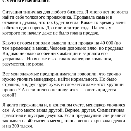
С чего все начиналось
Ситуация типичная для любого бизнеса. Я много лет не могла
найти себе толкового продажника. Продавала сама и в
отчаянии думала, что так будет всегда. Какое-то время у меня
работал один парень. Два или или три года. Парень, у
которого по началу даже не было плана продаж.
Как-то с горем пополам вывели план продаж на 40 000 (по
тем временам) в месяц. Человек довольно вяло, но продавал.
Видимо не было особенных амбиций и зарплата его
устраивала. Но все же из-за таких маневров компания,
разумеется, не росла.
Все мои знакомые предприниматели говорили, что срочно
нужно уволить менеджера, найти нормального. Но было
страшно, а вдруг будет хуже, и сломается даже этот хрупкий
процесс? А если ничего не получится — опять придется
самой?
Я долго переживала и, в конечном счете, менеджер уволился
сам. А его место занял другой. Вернее, другая. Симпатичная
грамотная и шустрая девушка. Если предыдущий специалист
закрывал на 40 тысяч в месяц, то она легко закрывала сделки
и на 300 тысяч.