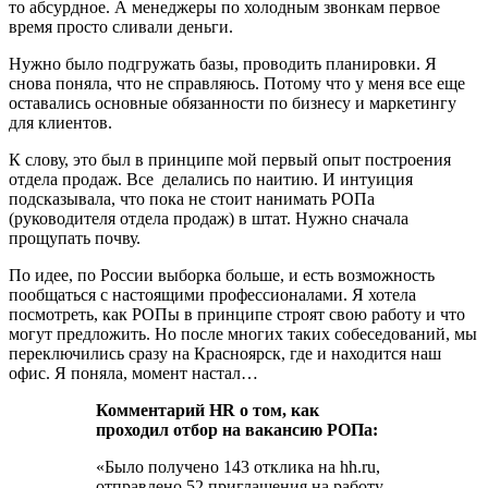
то абсурдное. А менеджеры по холодным звонкам первое
время просто сливали деньги.
Нужно было подгружать базы, проводить планировки. Я
снова поняла, что не справляюсь. Потому что у меня все еще
оставались основные обязанности по бизнесу и маркетингу
для клиентов.
К слову, это был в принципе мой первый опыт построения
отдела продаж. Все делались по наитию. И интуиция
подсказывала, что пока не стоит нанимать РОПа
(руководителя отдела продаж) в штат. Нужно сначала
прощупать почву.
По идее, по России выборка больше, и есть возможность
пообщаться с настоящими профессионалами. Я хотела
посмотреть, как РОПы в принципе строят свою работу и что
могут предложить. Но после многих таких собеседований, мы
переключились сразу на Красноярск, где и находится наш
офис. Я поняла, момент настал…
Комментарий НR о том, как
проходил отбор на вакансию РОПа:
«Было получено 143 отклика на hh.ru,
отправлено 52 приглашения на работу.