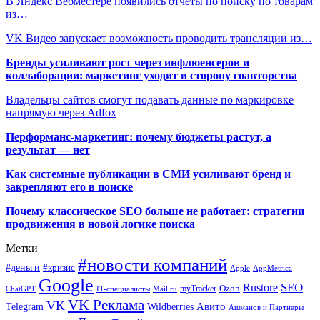
В Яндекс Вебместере появились отчеты по поиску по товарам
из…
VK Видео запускает возможность проводить трансляции из…
Бренды усиливают рост через инфлюенсеров и
коллаборации: маркетинг уходит в сторону соавторства
Владельцы сайтов смогут подавать данные по маркировке
напрямую через Adfox
Перформанс-маркетинг: почему бюджеты растут, а
результат — нет
Как системные публикации в СМИ усиливают бренд и
закрепляют его в поиске
Почему классическое SEO больше не работает: стратегии
продвижения в новой логике поиска
Метки
#новости компаний
#деньги
#кризис
Apple
AppMetrica
Google
SEO
Rustore
Ozon
myTracker
ChatGPT
IT-специалисты
Mail.ru
VK Реклама
VK
Wildberries
Авито
Telegram
Ашманов и Партнеры