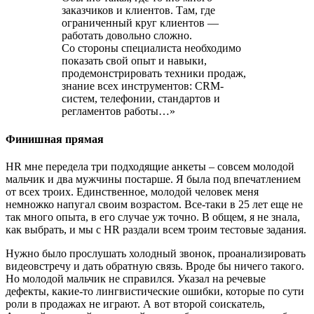
заказчиков и клиентов. Там, где
ограниченный круг клиентов —
работать довольно сложно.
Со стороны специалиста необходимо
показать свой опыт и навыки,
продемонстрировать техники продаж,
знание всех инструментов: CRM-
систем, телефонии, стандартов и
регламентов работы…»
Финишная прямая
HR мне передела три подходящие анкеты – совсем молодой
мальчик и два мужчины постарше. Я была под впечатлением
от всех троих. Единственное, молодой человек меня
немножко напугал своим возрастом. Все-таки в 25 лет еще не
так много опыта, в его случае уж точно. В общем, я не знала,
как выбрать, и мы с HR раздали всем троим тестовые задания.
Нужно было прослушать холодный звонок, проанализировать
видеовстречу и дать обратную связь. Вроде бы ничего такого.
Но молодой мальчик не справился. Указал на речевые
дефекты, какие-то лингвистические ошибки, которые по сути
роли в продажах не играют. А вот второй соискатель,