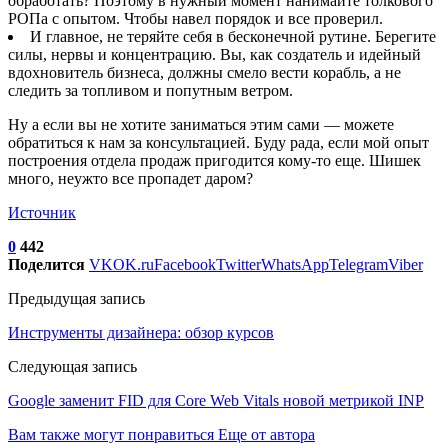
обработать? Поэтому в нужный момент нанимайте толкового
РОПа с опытом. Чтобы навел порядок и все проверил.
И главное, не теряйте себя в бесконечной рутине. Берегите
силы, нервы и концентрацию. Вы, как создатель и идейный
вдохновитель бизнеса, должны смело вести корабль, а не
следить за топливом и попутным ветром.
Ну а если вы не хотите заниматься этим сами — можете
обратиться к нам за консультацией. Буду рада, если мой опыт
построения отдела продаж пригодится кому-то еще. Шишек
много, неужто все пропадет даром?
Источник
0
442
Поделится
VK
OK.ru
Facebook
Twitter
WhatsApp
Telegram
Viber
Предыдущая запись
Инструменты дизайнера: обзор курсов
Следующая запись
Google заменит FID для Core Web Vitals новой метрикой INP
Вам также могут понравиться
Еще от автора