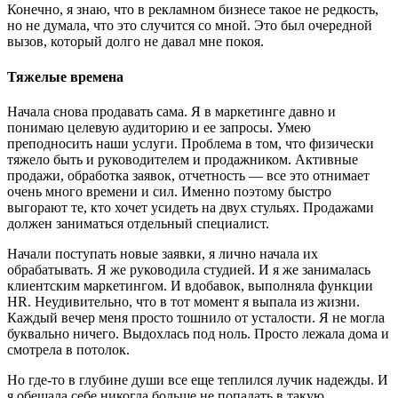
Конечно, я знаю, что в рекламном бизнесе такое не редкость,
но не думала, что это случится со мной. Это был очередной
вызов, который долго не давал мне покоя.
Тяжелые времена
Начала снова продавать сама. Я в маркетинге давно и
понимаю целевую аудиторию и ее запросы. Умею
преподносить наши услуги. Проблема в том, что физически
тяжело быть и руководителем и продажником. Активные
продажи, обработка заявок, отчетность — все это отнимает
очень много времени и сил. Именно поэтому быстро
выгорают те, кто хочет усидеть на двух стульях. Продажами
должен заниматься отдельный специалист.
Начали поступать новые заявки, я лично начала их
обрабатывать. Я же руководила студией. И я же занималась
клиентским маркетингом. И вдобавок, выполняла функции
HR. Неудивительно, что в тот момент я выпала из жизни.
Каждый вечер меня просто тошнило от усталости. Я не могла
буквально ничего. Выдохлась под ноль. Просто лежала дома и
смотрела в потолок.
Но где-то в глубине души все еще теплился лучик надежды. И
я обещала себе никогда больше не попадать в такую