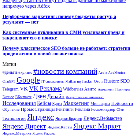
Владельцы сайтов смогут подавать данные по маркировке
напрямую через Adfox
Перформанс-маркетинг: почему бюджеты растут, а
результат — нет
Как системные публикации в СМИ усиливают бренд и
закрепляют его в поиске
Почему классическое SEO больше не работает: стратегии
продвижения в новой логике поиска
Метки
#новости компаний
#деньги
#кризис
Apple
AppMetrica
Google
SEO
Rustore
Ozon
myTracker
ChatGPT
IT-специалисты
Mail.ru
VK Реклама
VK
Wildberries
Авито
Telegram
Ашманов и Партнеры
Дзен
Дизайн
Бизнес
ВКонтакте
Искусственный интеллект
Исследования
Маркетинг
Кейсы
Нейросети
Минцифры
Курсы
ПромоСтраницы
Рейтинги
Реклама
Роскомнадзор
Обучение
Сбер
Яндекс
Технологии
Яндекс.Вебмастер
Яндекс.Браузер
Яндекс.Маркет
Яндекс.Директ
Яндекс.Карты
Яндекс.Метрика
Яндекс Реклама