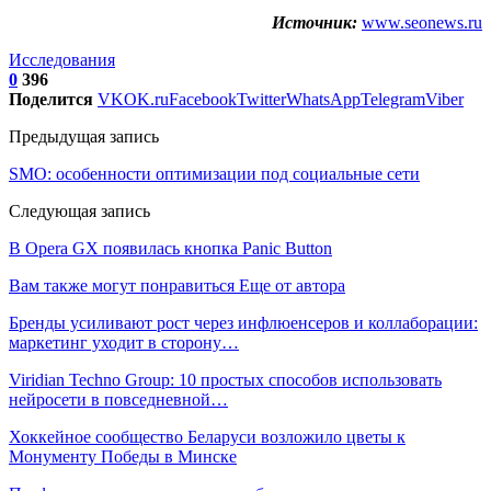
Источник:
www.seonews.ru
Исследования
0
396
Поделится
VK
OK.ru
Facebook
Twitter
WhatsApp
Telegram
Viber
Предыдущая запись
SMO: особенности оптимизации под социальные сети
Следующая запись
В Opera GX появилась кнопка Panic Button
Вам также могут понравиться
Еще от автора
Бренды усиливают рост через инфлюенсеров и коллаборации:
маркетинг уходит в сторону…
Viridian Techno Group: 10 простых способов использовать
нейросети в повседневной…
Хоккейное сообщество Беларуси возложило цветы к
Монументу Победы в Минске