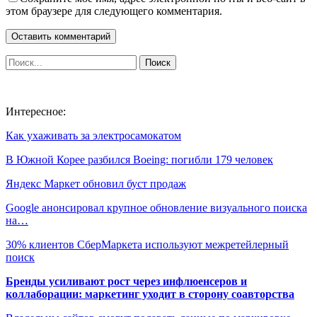
этом браузере для следующего комментария.
Интересное:
Как ухаживать за электросамокатом
В Южной Корее разбился Boeing: погибли 179 человек
Яндекс Маркет обновил буст продаж
Google анонсировал крупное обновление визуального поиска
на…
30% клиентов СберМаркета используют межретейлерный
поиск
Бренды усиливают рост через инфлюенсеров и
коллаборации: маркетинг уходит в сторону соавторства