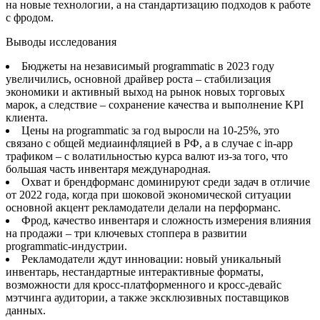
на новые технологии, а на стандартизацию подходов к работе
с фродом.
Выводы исследования
Бюджеты на независимый programmatic в 2023 году
увеличились, основной драйвер роста – стабилизация
экономики и активный выход на рынок новых торговых
марок, а следствие – сохранение качества и выполнение KPI
клиента.
Цены на programmatic за год выросли на 10-25%, это
связано с общей медиаинфляцией в РФ, а в случае с in-app
трафиком – с волатильностью курса валют из-за того, что
большая часть инвентаря международная.
Охват и брендформанс доминируют среди задач в отличие
от 2022 года, когда при шоковой экономической ситуации
основной акцент рекламодатели делали на перформанс.
Фрод, качество инвентаря и сложность измерения влияния
на продажи – три ключевых стоппера в развитии
programmatic-индустрии.
Рекламодатели ждут инновации: новый уникальный
инвентарь, нестандартные интерактивные форматы,
возможности для кросс-платформенного и кросс-девайс
мэтчинга аудитории, а также эксклюзивных поставщиков
данных.